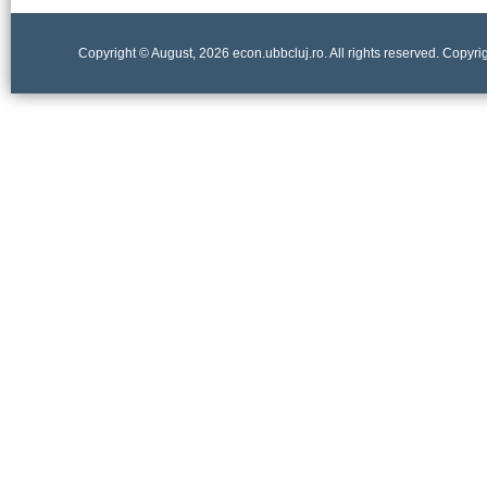
Copyright © August, 2026 econ.ubbcluj.ro. All rights reserved. Copyr