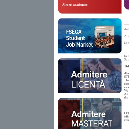
Alegeri academice
Aut
23 
Loc
În 
San
Tit
Abs
STE
The
exp
est
We 
An 
the
CEB
ști
cun