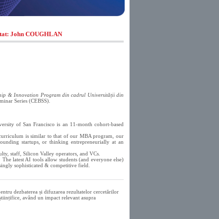
nvitat: John COUGHLAN
hip & Innovation Program din cadrul Universității din
eminar Series (CEBSS).
rsity of San Francisco is an 11-month cohort-ba
sed
curriculum is similar to that of our MBA program, our
ounding startups, or thinking entrepreneurially at an
lty, staff, Silicon Valley operators, and VCs.
The latest AI tools allow students (and everyone else)
singly sophisticated & competitive field.
ntru dezbaterea și difuzarea rezultatelor cercetărilor
 științifice, având un impact relevant asupra