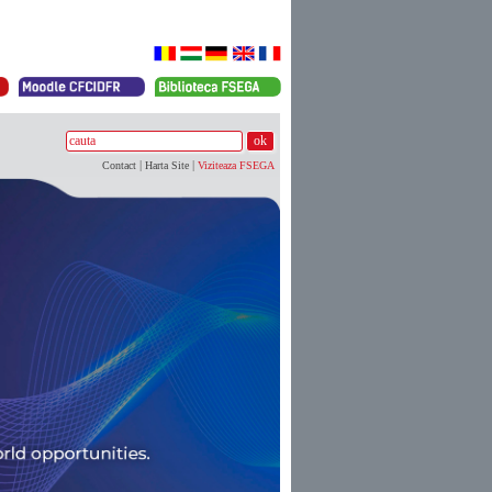
|
|
Contact
Harta Site
Viziteaza FSEGA