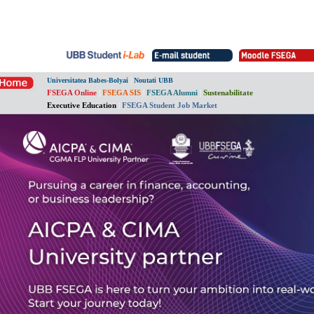
|
Universitatea Babes-Bolyai
Noutati UBB
FSEGA Online
|
FSEGA SIS
|
FSEGA Alumni
|
Sustenabilitate
Executive Education
|
FSEGA Student Job Market