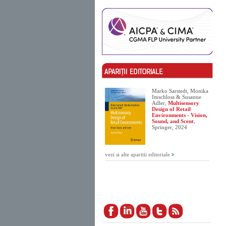
Marko Sarstedt, Monika
Imschloss & Susanne
Adler,
Multisensory
Design of Retail
Environments - Vision,
Sound, and Scent
,
Springer, 2024
vezi si alte aparitii editoriale