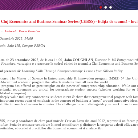
Cluj Economics and Business Seminar Series (CEBSS) - Ediția de toamnă - I
or:
Gabriela Maria Brendea
Octombrie 2025, 14:00
atie:
Sala 118, Campus FSEGA
data de
23 octombrie 2025
, de la ora 14:00,
John COUGHLAN
,
Director la MS Entrepreneurs
 Francisco
, va susține o prezentare în cadrul ediției de toamnă a Cluj Economics and Business S
lul prezentării
:
Learning Skills Through Entrepreneurship: Lessons from Silicon Valley
tract
: The Master of Science in Entrepreneurship & Innovation program (MSEI) @ The Unive
M-certified academic program that attracts students from all over the world.
 program has offered us great insights on the power of entrepreneurship education. While our 
eriential requirements are critical for postgraduate student success (whether working for or f
ablished enterprise).
deeply value industry connections; students intern & share their entrepreneurial projects with facu
important recent point of emphasis is the concept of building a “moat” around innovative ideas. 
 ability to launch a business in minutes. The challenge: how to distinguish your work in an increa
SS, inițiat și coordonat de către prof.univ.dr. Cristian Litan din anul 2012, reprezintă un forum pe
ințifice. Seria de seminare contribuie în mod semnificativ și distinctiv la creșterea valorii adăugate
oștințelor, educației și practicilor din domeniul economiei și al afacerilor.