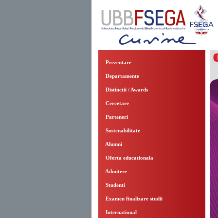
Prezentare
Departamente
Distinctii / Awards
Cercetare
Parteneri
Sustenabilitate
Alumni
Oferta educationala
Admitere
Studenti
Examen finalizare studii
International