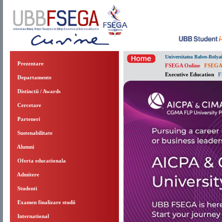
Universitatea Babes-Bolya
Prezentare
FSEGA Online
|
FSEGA
Executive Education
|
F
Departamente
Distinctii / Awards
Cercetare
Parteneri
Sustenabilitate
Alumni
Oferta educationala
Admitere
Studenti
Examen finalizare studii
International