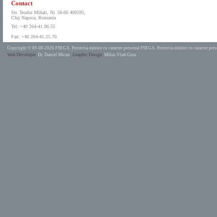
Contact
Str. Teodor Mihali, Nr. 58-60 400591,
Cluj Napoca, Romania
Tel: +40 264-41.86.55
Fax: +40 264-41.25.70
Copyright © 09-08-2026 FSEGA.
Protectia datelor cu caracter personal FSEGA.
Protectia datelor cu caracter pe
Web Developer
Dr. Daniel Mican
Graphic Design
Mihai-Vlad Guta