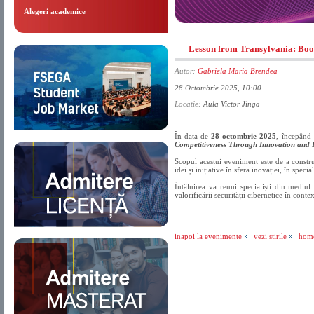
Alegeri academice
Lesson from Transylvania: Boo
Autor:
Gabriela Maria Brendea
28 Octombrie 2025, 10:00
Locatie:
Aula Victor Jinga
În data de
28 octombrie 2025
, începând
Competitiveness Through Innovation and 
Scopul acestui eveniment este de a constr
idei și inițiative în sfera inovației, în specia
Întâlnirea va reuni specialiști din mediul 
valorificării securității cibernetice în contex
inapoi la evenimente
vezi stirile
hom