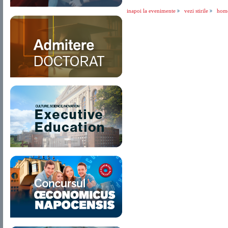
inapoi la evenimente
vezi stirile
hom