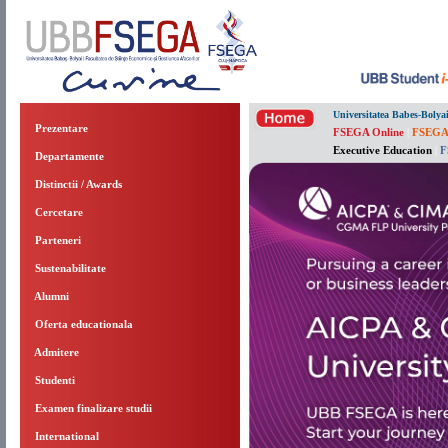
Universitatea Babes-Bolya
Prezentare
FSEGA Online
|
FSEGA
Executive Education
|
F
Departamente
Distinctii / Awards
Cercetare
Parteneri
Sustenabilitate
Alumni
Oferta educationala
Admitere
Studenti
Examen finalizare studii
International