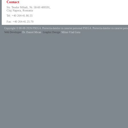
Contact
Str. Teodor Mihali, Nr. 58-60 400591,
Cluj Napoca, Romania
Tel: +40 264-41.86.55
Fax: +40 264-41.25.70
Copyright © 08-08-2026 FSEGA.
Protectia datelor cu caracter personal FSEGA.
Protectia datelor cu caracter pe
Web Developer
Dr. Daniel Mican
Graphic Design
Mihai-Vlad Guta