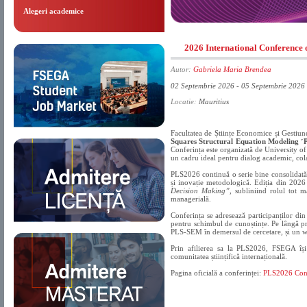
Alegeri academice
2026 International Conference
Autor:
Gabriela Maria Brendea
02 Septembrie 2026 - 05 Septembrie 2026
Locatie:
Mauritius
Facultatea de Științe Economice și Gestiun
Squares Structural Equation Modeling 
Conferința este organizată de University of
un cadru ideal pentru dialog academic, colab
PLS2026 continuă o serie bine consolidată d
și inovație metodologică. Ediția din 202
Decision Making”
, subliniind rolul tot 
managerială.
Conferința se adresează participanților di
pentru schimbul de cunoștințe. Pe lângă pr
PLS-SEM în demersul de cercetare, și un w
Prin afilierea sa la PLS2026, FSEGA își 
comunitatea științifică internațională.
Pagina oficială a conferinței:
PLS2026 Con