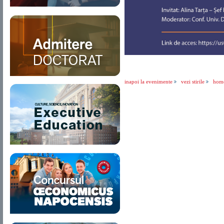
inapoi la evenimente
vezi stirile
hom