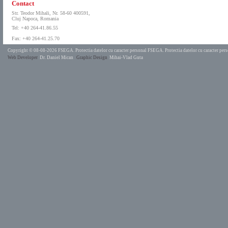
Contact
Str. Teodor Mihali, Nr. 58-60 400591,
Cluj Napoca, Romania
Tel: +40 264-41.86.55
Fax: +40 264-41.25.70
Copyright © 08-08-2026 FSEGA.
Protectia datelor cu caracter personal FSEGA.
Protectia datelor cu caracter pe
Web Developer
Dr. Daniel Mican
Graphic Design
Mihai-Vlad Guta