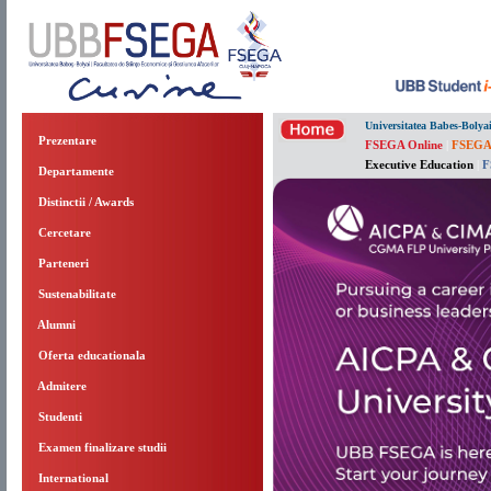
Universitatea Babes-Bolya
Prezentare
FSEGA Online
|
FSEGA
Executive Education
|
F
Departamente
Distinctii / Awards
Cercetare
Parteneri
Sustenabilitate
Alumni
Oferta educationala
Admitere
Studenti
Examen finalizare studii
International