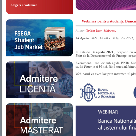
Alegeri academice
Webinar pentru studenți: Banca 
Autor:
Ovidiu Ioan Moisescu
14 Aprilie 2021, 13:00 - 14 Aprilie 2021,
În data de
14 aprilie 2021
, începând cu 
Beju
de la Departamentul de Finanțe, orga
Evenimentul are loc sub egida
BNR: Zilel
studii
Finanțe și bănci
, fiind totodată bine
Webinarul va avea loc prin intermediul plat