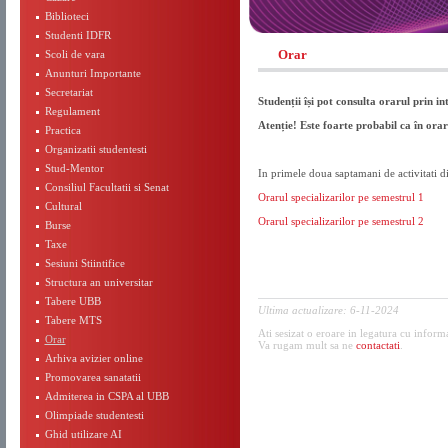
Biblioteci
Studenti IDFR
Orar
Scoli de vara
Anunturi Importante
Secretariat
Studenții își pot consulta orarul prin 
Regulament
Atenție! Este foarte probabil ca în orar
Practica
Organizatii studentesti
Stud-Mentor
In primele doua saptamani de activitati d
Consiliul Facultatii si Senat
Orarul specializarilor pe semestrul 1
Cultural
Orarul specializarilor pe semestrul 2
Burse
Taxe
Sesiuni Stiintifice
Structura an universitar
Tabere UBB
Ultima actualizare: 6-11-2024
Tabere MTS
Ati sesizat o eroare in legatura cu inform
Orar
Va rugam mult sa ne
contactati
.
Arhiva avizier online
Promovarea sanatatii
Admiterea in CSPA al UBB
Olimpiade studentesti
Ghid utilizare AI