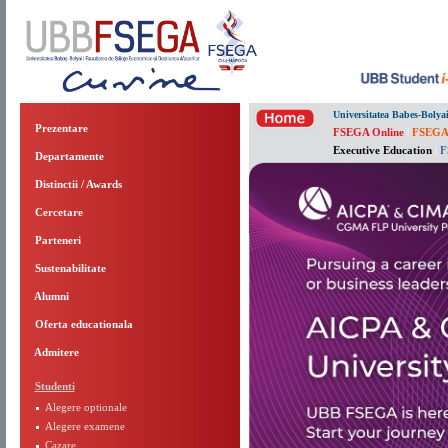
Universitatea Babes-Bolya
Prezentare
FSEGA Online
|
FSEGA
Executive Education
|
F
Departamente
Distinctii / Awards
Cercetare
Parteneri
Sustenabilitate
Alumni
Oferta educationala
Admitere
Studenti
Alegere optionale
Alegere examene
Cazare