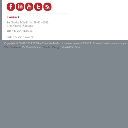
Contact
Str. Teodor Mihali, Nr. 58-60 400591,
Cluj Napoca, Romania
Tel: +40 264-41.86.55
Fax: +40 264-41.25.70
Copyright © 08-08-2026 FSEGA.
Protectia datelor cu caracter personal FSEGA.
Protectia datelor cu caracter pe
Web Developer
Dr. Daniel Mican
Graphic Design
Mihai-Vlad Guta