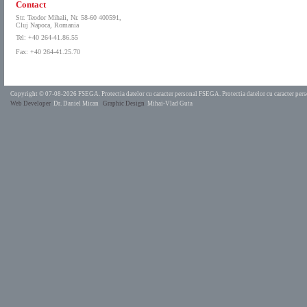
Contact
Str. Teodor Mihali, Nr. 58-60 400591,
Cluj Napoca, Romania
Tel: +40 264-41.86.55
Fax: +40 264-41.25.70
Copyright © 07-08-2026 FSEGA.
Protectia datelor cu caracter personal FSEGA.
Protectia datelor cu caracter pe
Web Developer
Dr. Daniel Mican
Graphic Design
Mihai-Vlad Guta