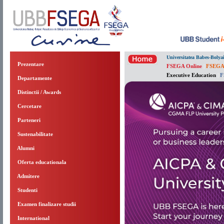
Universitatea Babes-Bolya
Prezentare
FSEGA Online
|
FSEGA
Executive Education
|
F
Departamente
Distinctii / Awards
Cercetare
Parteneri
Sustenabilitate
Alumni
Oferta educationala
Admitere
Studenti
Examen finalizare studii
International