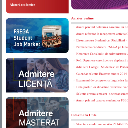
Alegeri academice
Avizier online
Anunt privind hotararea Guvernului de s
Anunt referitor la recuperarea activitat
Biroul pentru Studenti cu Dizabilitati 
Permanenta conducerii FSEGA pe luna
Hotararea Consiliului de Administratie a
Ref. Depunere cereri pentru deplasari 
Admitere Colegiul Studentesc de Perf
Calendar selectie Erasmus studiu 2014
Examenul de competenta lingvistica fa
Lista posturilor didactice rezervate, va
Selectie erasmus master+doctorat seme
Anunt privind cazarea studentilor FS
Informatii Utile
Structura anului universitar 2014/2015