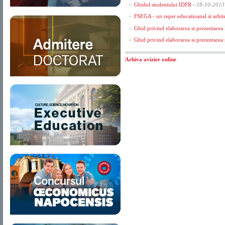
Ghidul studentului IDFR
-
18-10-2013
FSEGA - un reper educatioanal si arhite
Ghid privind elaborarea si prezentarea lu
Ghid privind elaborarea si prezentarea 
Arhiva avizier online