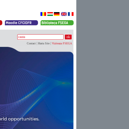
|
|
Contact
Harta Site
Viziteaza FSEGA