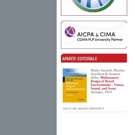
Marko Sarstedt, Monika
Imschloss & Susanne
Adler,
Multisensory
Design of Retail
Environments - Vision,
Sound, and Scent
,
Springer, 2024
vezi si alte aparitii editoriale