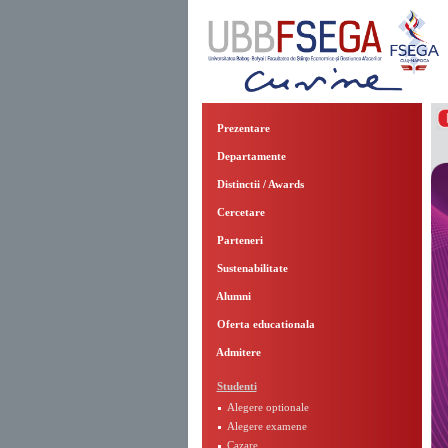
Prezentare
Departamente
Distinctii / Awards
Cercetare
Parteneri
Sustenabilitate
Alumni
Oferta educationala
Admitere
Studenti
Alegere optionale
Alegere examene
Cazare