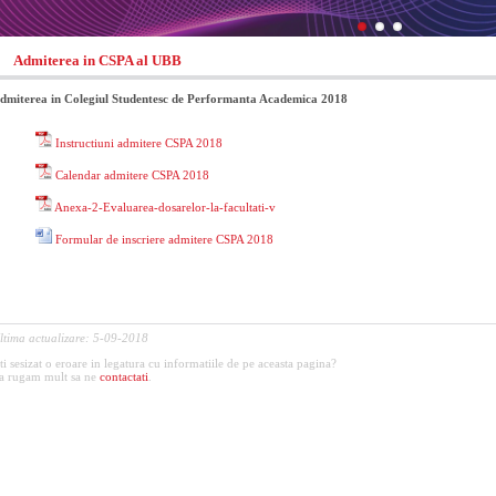
Admiterea in CSPA al UBB
dmiterea in Colegiul Studentesc de Performanta Academica 2018
Instructiuni admitere CSPA 2018
Calendar admitere CSPA 2018
Anexa-2-Evaluarea-dosarelor-la-facultati-v
Formular de inscriere admitere CSPA 2018
ltima actualizare: 5-09-2018
ti sesizat o eroare in legatura cu informatiile de pe aceasta pagina?
a rugam mult sa ne
contactati
.