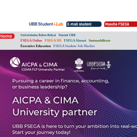
|
Universitatea Babes-Bolyai
Noutati UBB
FSEGA Online
|
FSEGA SIS
|
FSEGA Alumni
|
Sustenabilitate
Executive Education
|
FSEGA Student Job Market