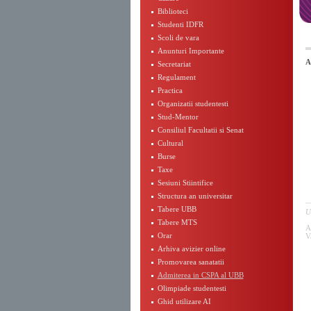
Biblioteci
Studenti IDFR
Scoli de vara
Anunturi Importante
A
Secretariat
Regulament
Practica
Organizatii studentesti
Stud-Mentor
Consiliul Facultatii si Senat
Cultural
Burse
Taxe
Sesiuni Stiintifice
Structura an universitar
Tabere UBB
U
Tabere MTS
A
Orar
V
Arhiva avizier online
Promovarea sanatatii
Admiterea in CSPA al UBB
Olimpiade studentesti
Ghid utilizare AI