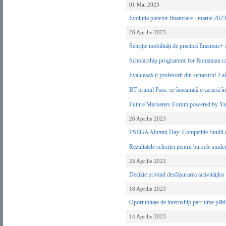
01 Mai 2023
Evoluția piețelor financiare - martie 202
28 Aprilie 2023
Selecție mobilități de practică Erasmus
Scholarship programme for Romanian c
Evaluează-ți profesorii din semestrul 2 
BT primul Pass: ce înseamnă o carieră î
Future Marketers Forum powered by 
26 Aprilie 2023
FSEGA Alumni Day: Competiție Studii d
Rezultatele selecției pentru bursele st
25 Aprilie 2023
Decizie privind desfășurarea activităţilo
18 Aprilie 2023
Oportunitate de internship part-time pl
14 Aprilie 2023