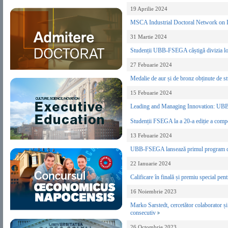
19 Aprilie 2024
MSCA Industrial Doctoral Network on D
31 Martie 2024
Studenții UBB-FSEGA câștigă divizia lo
27 Febuarie 2024
Medalie de aur și de bronz obținute de 
15 Febuarie 2024
Leading and Managing Innovation: UB
Studenții FSEGA la a 20-a ediție a com
13 Febuarie 2024
UBB-FSEGA lansează primul program d
22 Ianuarie 2024
Calificare în finală și premiu special p
16 Noiembrie 2023
Marko Sarstedt, cercetător colaborator 
consecutiv
26 Octombrie 2023