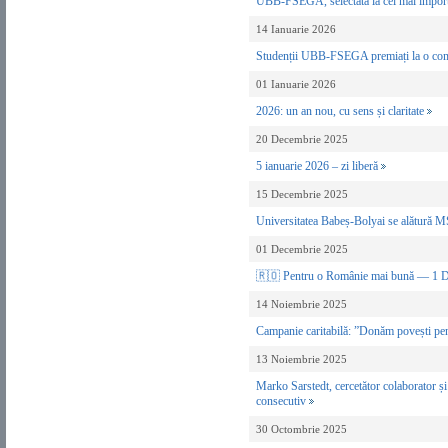
UBB-FSEGA, selectată la cel mai impor
14 Ianuarie 2026
Studenții UBB-FSEGA premiați la o compe
01 Ianuarie 2026
2026: un an nou, cu sens și claritate
20 Decembrie 2025
5 ianuarie 2026 – zi liberă
15 Decembrie 2025
Universitatea Babeș-Bolyai se alătu
01 Decembrie 2025
🇷🇴 Pentru o Românie mai bună — 1 
14 Noiembrie 2025
Campanie caritabilă: ”Donăm povești pen
13 Noiembrie 2025
Marko Sarstedt, cercetător colaborator 
consecutiv
30 Octombrie 2025