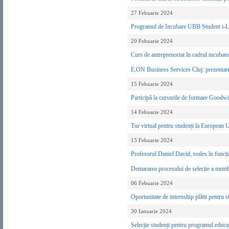
27 Febuarie 2024
Programul de Incubare UBB Student i-La
20 Febuarie 2024
Curs de antreprenoriat în cadrul incuba
E.ON Business Services Cluj: prezentarea
15 Febuarie 2024
Participă la cursurile de formare Goodwil
14 Febuarie 2024
Tur virtual pentru studenți la European
13 Febuarie 2024
Profesorul Daniel David, reales în funcț
Demararea procesului de selecție a mem
06 Febuarie 2024
Oportunitate de internship plătit pentr
30 Ianuarie 2024
Selecție studenți pentru programul educaț