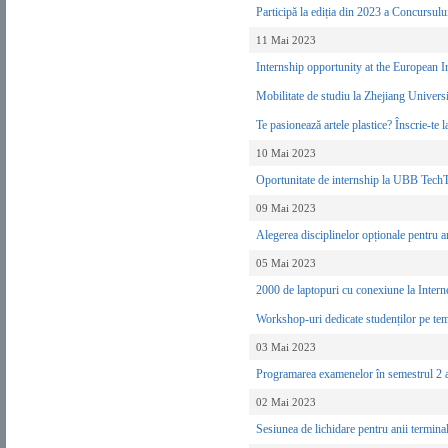
Participă la ediția din 2023 a Concursu
11 Mai 2023
Internship opportunity at the European
Mobilitate de studiu la Zhejiang Unive
Te pasionează artele plastice? Înscrie-t
10 Mai 2023
Oportunitate de internship la UBB Tech
09 Mai 2023
Alegerea disciplinelor opționale pentru 
05 Mai 2023
2000 de laptopuri cu conexiune la Intern
Workshop-uri dedicate studenților pe te
03 Mai 2023
Programarea examenelor în semestrul 2 
02 Mai 2023
Sesiunea de lichidare pentru anii termina