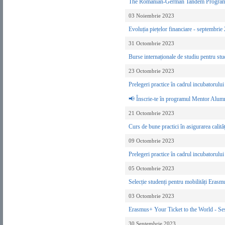
The Romanian-German Tandem Program
03 Noiembrie 2023
Evoluția piețelor financiare - septembri
31 Octombrie 2023
Burse internaționale de studiu pentru s
23 Octombrie 2023
Prelegeri practice în cadrul incubatoru
📢 Înscrie-te în programul Mentor Alum
21 Octombrie 2023
Curs de bune practici în asigurarea calită
09 Octombrie 2023
Prelegeri practice în cadrul incubatoru
05 Octombrie 2023
Selecție studenți pentru mobilități Erasm
03 Octombrie 2023
Erasmus+ Your Ticket to the World - Ses
30 Septembrie 2023