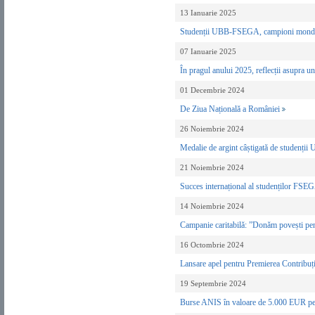
13 Ianuarie 2025
Studenții UBB-FSEGA, campioni mondiali 
07 Ianuarie 2025
În pragul anului 2025, reflecții asupra 
01 Decembrie 2024
De Ziua Națională a României
26 Noiembrie 2024
Medalie de argint câștigată de studenți
21 Noiembrie 2024
Succes internațional al studenților FSEGA
14 Noiembrie 2024
Campanie caritabilă: ”Donăm povești pen
16 Octombrie 2024
Lansare apel pentru Premierea Contribuți
19 Septembrie 2024
Burse ANIS în valoare de 5.000 EUR pentru