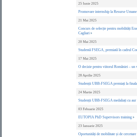
25 Iunie 2025
Promovare internship la Resurse Uman
21 Mai 2025
Concurs de selecție pentru mobilități E
Cagliari
20 Mai 2025
Studentă FSEGA, premiată în cadrul Conc
17 Mai 2025
O decizie pentru viitorul României – un 
28 Aprilie 2025
Studenții UBB-FSEGA premiați la fina
24 Martie 2025
Studenții UBB-FSEGA medaliați cu aur în
03 Febuarie 2025
EUTOPIA PhD Supervisors training
23 Ianuarie 2025
Oportunități de mobilitate și de cerc