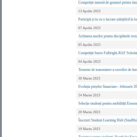
Competiție internă de granturi pentru tin
13 Aprilie 2023
Participă și tu cu o lucrare științifică 
07 Aprilie 2023
Achitarea taxelor pentru disciplinele res
05 Aprilie 2023
Competiție burse Fulbright-RAF Scholar
04 Aprilie 2023
Termene de transmitere a cererilor de într
30 Martie 2023
Evoluția piețelor financiare - februarie 
24 Martie 2023
Selecție studenți pentru mobilități Erasm
20 Martie 2023
Înscrieri Student Learning Hub (StudHub)
19 Martie 2023