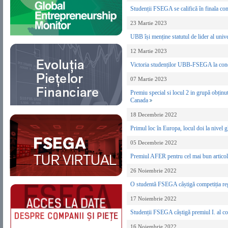
Studenții FSEGA se califică în finala c
23 Martie 2023
UBB își menține statutul de lider al uni
12 Martie 2023
Victoria studenților UBB-FSEGA la concu
07 Martie 2023
Premiu special si locul 2 in grupă obținu
Canada
18 Decembrie 2022
Primul loc în Europa, locul doi la nivel 
05 Decembrie 2022
Premiul AFER pentru cel mai bun articol
26 Noiembrie 2022
O studentă FSEGA câștigă competiția re
17 Noiembrie 2022
Studenții FSEGA câștigă premiul I. al com
16 Noiembrie 2022