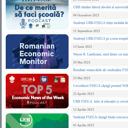
UBB rămâne liderul absolut al universi
04 Octombrie 2023
Studenții UBB-FSEGA obțin medalia de ar
11 Septembrie 2023
Studenții UBB-FSEGA pe a treia treaptă 
13 Iunie 2023
Wayne R. Landsman, unul dintre cei mai i
29 Mai 2023
Rezultate remarcabile ale studenților F
23 Mai 2023
Cercetătorii FSEGA câștigă premiul Wil
22 Aprilie 2023
UBB FSEGA: lider al educației și cercet
12 Aprilie 2023
Studenții FSEGA câștigă finala concursu
01 Aprilie 2023