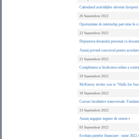
Calendarul activităților aferente începer
26 Septembrie 2022
Oportunitate de internship part-time în
22 Septembrie 2022
Depunerea dosarului personal cu document
Anunț privind concursul pentru acordarea
21 Septembrie 2022
Completarea și încărcarea online a contra
19 Septembrie 2022
McKinsey invites you to “Skills for Su
18 Septembrie 2022
Cursuri facultative transversale: Funda
13 Septembrie 2022
Anunț angajare inginer de sistem
05 Septembrie 2022
Evoluția piețelor financiare - iunie 2022