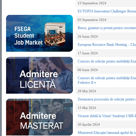
13 Septembrie 2024
EUTOPIA Innovation Challenges Resear
03 Septembrie 2024
Burse, granturi și premii pentru cercet
26 Iunie 2024
European Resource Bank Meeting – Cl
17 Iunie 2024
Concurs de selecție pentru mobilități Er
06 Iunie 2024
Concurs de selecție pentru mobilități Er
Federico II
29 Mai 2024
Demararea procesului de selecție pentru
13 Mai 2024
Victorie dublă la Viena! Studenții UBB
30 Aprilie 2024
Ministerul Educației lansează apelul d