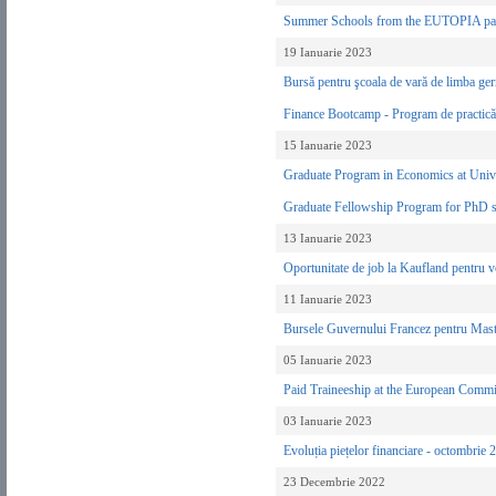
Summer Schools from the EUTOPIA part
19 Ianuarie 2023
Bursă pentru şcoala de vară de limba ge
Finance Bootcamp - Program de practic
15 Ianuarie 2023
Graduate Program in Economics at Univ
Graduate Fellowship Program for PhD s
13 Ianuarie 2023
Oportunitate de job la Kaufland pentru 
11 Ianuarie 2023
Bursele Guvernului Francez pentru Maste
05 Ianuarie 2023
Paid Traineeship at the European Comm
03 Ianuarie 2023
Evoluția piețelor financiare - octombrie
23 Decembrie 2022