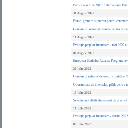
Participă și tu la NIBS International B
31 August 2022
Burse, granturi și premii pentru cercet
Concursuri naționale anuale pentru burse 
11 August 2022
Evoluția piețelor financiare - mai 2022
01 August 2022
European Statistics Awards Programme 
28 Iulie 2022
Concursul național de eseuri științifice
Oportunitate de internship plătit pent
13 Iulie 2022
Selecție mobilități studențești de pract
11 Iulie 2022
Evoluția piețelor financiare - aprilie 202
08 Iulie 2022