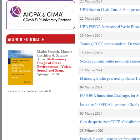
25 Martie 2024
UBB Student i-Lab: Curs de Antreprenor
22 Martie 2024
UBB FSEGA International Week: Busines
20 Martie 2024
Training COCP pentru studenți: Dezvoltar
Marko Sarstedt, Monika
15 Martie 2024
Imschloss & Susanne
Adler,
Multisensory
Selecție studenți pentru mobilități Erasm
Design of Retail
Environments - Vision,
11 Martie 2024
Sound, and Scent
,
Springer, 2024
Marketing Studio powered by Banca T
04 Martie 2024
vezi si alte aparitii editoriale
EUTOPIA Innovation Challenges for St
Înscrie-te în FSEGA Investment Club!
03 Martie 2024
Curs de specializare COCP: Consilier pen
28 Febuarie 2024
Practică în cadrul structurilor facultății p