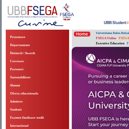
Universitatea Babes-Bolya
Prezentare
FSEGA Online
|
FSEGA
Executive Education
|
F
Departamente
Distinctii / Awards
Cercetare
Parteneri
Sustenabilitate
Alumni
Oferta educationala
Admitere
Studenti
Examen finalizare studii
International