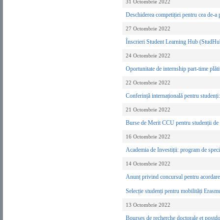
31 Octombrie 2022
Deschiderea competiției pentru cea de-a
27 Octombrie 2022
Înscrieri Student Learning Hub (StudHub)
24 Octombrie 2022
Oportunitate de internship part-time pl
22 Octombrie 2022
Conferință internațională pentru stud
21 Octombrie 2022
Burse de Merit CCU pentru studenții de
16 Octombrie 2022
Academia de Investiții: program de specia
14 Octombrie 2022
Anunț privind concursul pentru acordarea 
Selecție studenți pentru mobilități Erasm
13 Octombrie 2022
Bourses de recherche doctorale et post