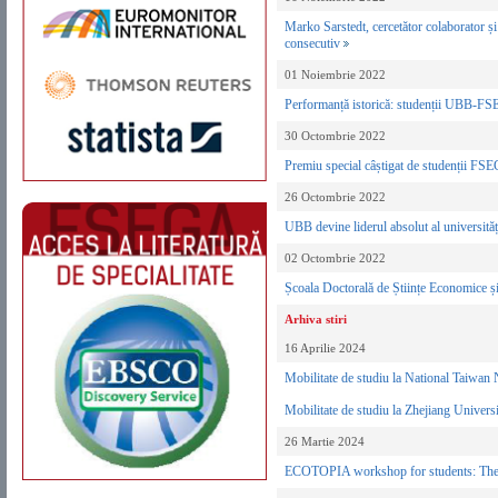
Marko Sarstedt, cercetător colaborator ș
consecutiv
01 Noiembrie 2022
Performanță istorică: studenții UBB-FSE
30 Octombrie 2022
Premiu special câștigat de studenții FSEG
26 Octombrie 2022
UBB devine liderul absolut al universi
02 Octombrie 2022
Școala Doctorală de Științe Economice 
Arhiva stiri
16 Aprilie 2024
Mobilitate de studiu la National Taiwan
Mobilitate de studiu la Zhejiang Univer
26 Martie 2024
ECOTOPIA workshop for students: The ch