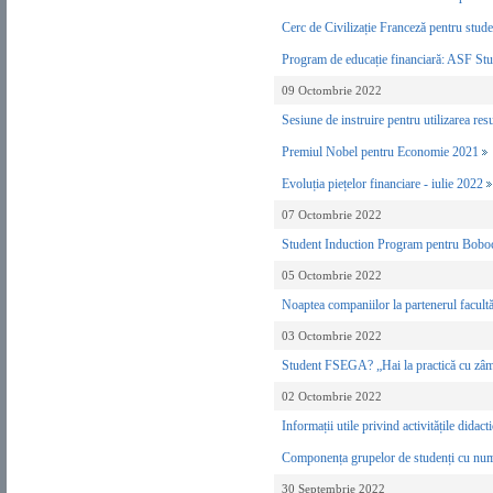
Cerc de Civilizație Franceză pentru stu
Program de educație financiară: ASF St
09 Octombrie 2022
Sesiune de instruire pentru utilizarea re
Premiul Nobel pentru Economie 2021
Evoluția piețelor financiare - iulie 2022
07 Octombrie 2022
Student Induction Program pentru Bobo
05 Octombrie 2022
Noaptea companiilor la partenerul facul
03 Octombrie 2022
Student FSEGA? „Hai la practică cu zâm
02 Octombrie 2022
Informații utile privind activitățile dida
Componența grupelor de studenți cu nume
30 Septembrie 2022