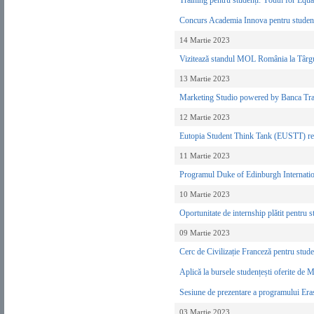
Training pentru studenți: Youth for Equ
Concurs Academia Innova pentru studenț
14 Martie 2023
Vizitează standul MOL România la Târgul 
13 Martie 2023
Marketing Studio powered by Banca T
12 Martie 2023
Eutopia Student Think Tank (EUSTT) rec
11 Martie 2023
Programul Duke of Edinburgh Internatio
10 Martie 2023
Oportunitate de internship plătit pentru
09 Martie 2023
Cerc de Civilizație Franceză pentru stu
Aplică la bursele studențești oferite d
Sesiune de prezentare a programului Er
03 Martie 2023