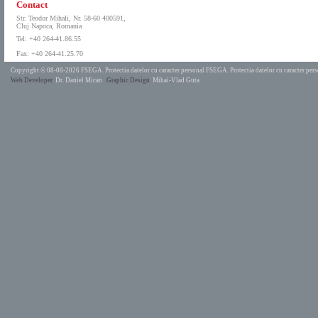
Contact
Str. Teodor Mihali, Nr. 58-60 400591,
Cluj Napoca, Romania
Tel: +40 264-41.86.55
Fax: +40 264-41.25.70
Copyright © 08-08-2026 FSEGA.
Protectia datelor cu caracter personal FSEGA.
Protectia datelor cu caracter pe
Web Developer
Dr. Daniel Mican
Graphic Design
Mihai-Vlad Guta