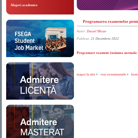
Alegeri academice
Programarea examenelor pentru
Autor:
Daniel Mican
Publicat:
21 Decembrie 2022
Programare examene (sesiunea normala 
inapoi la stiri
vezi evenimentele
hom