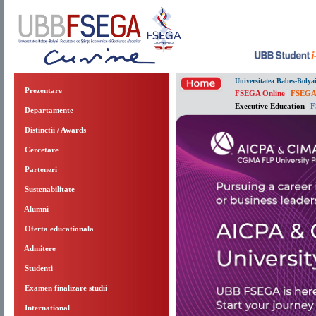
Universitatea Babes-Bolya
Prezentare
FSEGA Online
|
FSEGA
Executive Education
|
F
Departamente
Distinctii / Awards
Cercetare
Parteneri
Sustenabilitate
Alumni
Oferta educationala
Admitere
Studenti
Examen finalizare studii
International