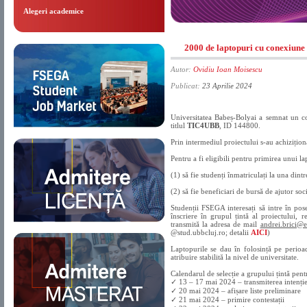
Alegeri academice
2000 de laptopuri cu conexiune 
Autor:
Ovidiu Ioan Moisescu
Publicat:
23 Aprilie 2024
Universitatea Babeș-Bolyai a semnat un co
titlul
TIC4UBB
, ID 144800.
Prin intermediul proiectului s-au achizițio
Pentru a fi eligibili pentru primirea unui l
(1) să fie studenți înmatriculați la una dint
(2) să fie beneficiari de bursă de ajutor soc
Studenții FSEGA interesați să intre în po
înscriere în grupul țintă al proiectului, 
transmită la adresa de mail
andrei.brici@e
@stud.ubbcluj.ro; detalii
AICI
)
Laptopurile se dau în folosință pe perioad
atribuire stabilită la nivel de universitate.
Calendarul de selecție a grupului țintă pent
✓ 13 – 17 mai 2024 – transmiterea intenției
✓ 20 mai 2024 – afișare liste preliminare
✓ 21 mai 2024 – primire contestații