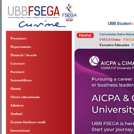
Universitatea Babes-Bolya
Prezentare
FSEGA Online
|
FSEGA
Executive Education
|
F
Departamente
Distinctii / Awards
Cercetare
Parteneri
Sustenabilitate
Alumni
Oferta educationala
Admitere
Studenti
Examen finalizare studii
International