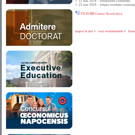
✓ 22 mai 2024 – soluționare contestații
✓ 23 mai 2024 – afișare rezultate contestațiil
TIC4UBB Cerere+Acord.docx
inapoi la stiri
vezi evenimentele
hom