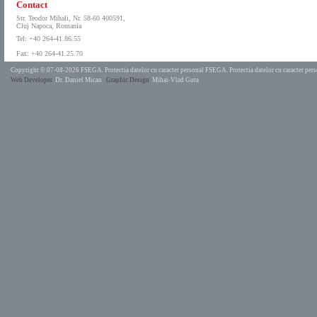
Contact
Str. Teodor Mihali, Nr. 58-60 400591,
Cluj Napoca, Romania
Tel: +40 264-41.86.55
Fax: +40 264-41.25.70
Copyright © 07-08-2026 FSEGA.
Protectia datelor cu caracter personal FSEGA.
Protectia datelor cu caracter pe
Web Developer
Dr. Daniel Mican
Graphic Design
Mihai-Vlad Guta