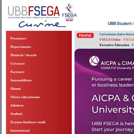
Universitatea Babes-Bolya
Prezentare
FSEGA Online
|
FSEGA
Executive Education
|
F
Departamente
Distinctii / Awards
Cercetare
Parteneri
Sustenabilitate
Alumni
Oferta educationala
Admitere
Studenti
Examen finalizare studii
International