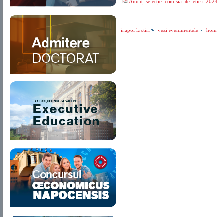
Anunț_selecție_comisia_de_etică_2024
inapoi la stiri
vezi evenimentele
hom