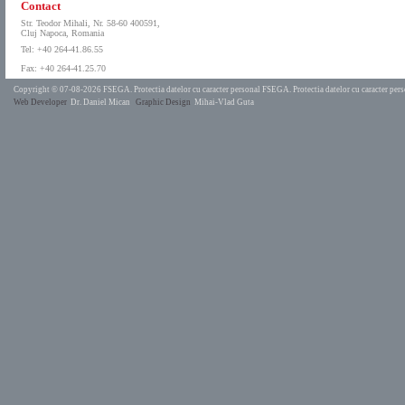
Contact
Str. Teodor Mihali, Nr. 58-60 400591,
Cluj Napoca, Romania
Tel: +40 264-41.86.55
Fax: +40 264-41.25.70
Copyright © 07-08-2026 FSEGA.
Protectia datelor cu caracter personal FSEGA.
Protectia datelor cu caracter pe
Web Developer
Dr. Daniel Mican
Graphic Design
Mihai-Vlad Guta