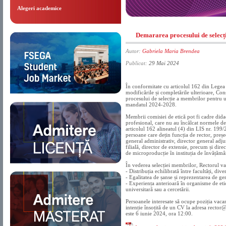
Alegeri academice
Demararea procesului de selecț
Autor:
Gabriela Maria Brendea
Publicat:
29 Mai 2024
În conformitate cu articolul 162 din Legea
modificările și completările ulterioare, Co
procesului de selecție a membrilor pentru u
mandatul 2024-2028.
Membrii comisiei de etică pot fi cadre didact
profesional, care nu au încălcat normele de
articolul 162 alineatul (4) din LIS nr. 199/
persoane care dețin funcția de rector, preșe
general administrativ, director general adju
filială, director de extensie, precum și dire
de microproducție în instituția de învățămâ
În vederea selecției membrilor, Rectorul va
- Distribuția echilibrată între facultăți, diver
- Egalitatea de șanse și reprezentarea de g
- Experiența anterioară în organisme de eti
universitară sau a cercetării.
Persoanele interesate să ocupe poziția vacan
intenție însoțită de un CV la adresa recto
este 6 iunie 2024, ora 12:00.