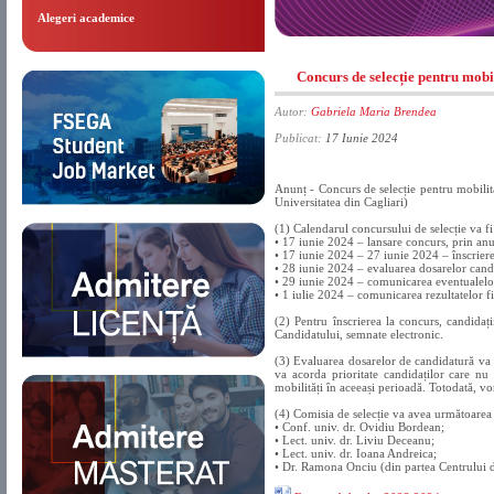
Alegeri academice
Concurs de selecție pentru mobi
Autor:
Gabriela Maria Brendea
Publicat:
17 Iunie 2024
Anunț - Concurs de selecție pentru mobilită
Universitatea din Cagliari)
(1) Calendarul concursului de selecție va f
• 17 iunie 2024 – lansare concurs, prin an
• 17 iunie 2024 – 27 iunie 2024 – înscriere
• 28 iunie 2024 – evaluarea dosarelor candid
• 29 iunie 2024 – comunicarea eventualelor 
• 1 iulie 2024 – comunicarea rezultatelor fi
(2) Pentru înscrierea la concurs, candidați
Candidatului, semnate electronic.
(3) Evaluarea dosarelor de candidatură va f
va acorda prioritate candidaților care nu 
mobilități în aceeași perioadă. Totodată, vor
(4) Comisia de selecție va avea următoare
• Conf. univ. dr. Ovidiu Bordean;
• Lect. univ. dr. Liviu Deceanu;
• Lect. univ. dr. Ioana Andreica;
• Dr. Ramona Onciu (din partea Centrului 