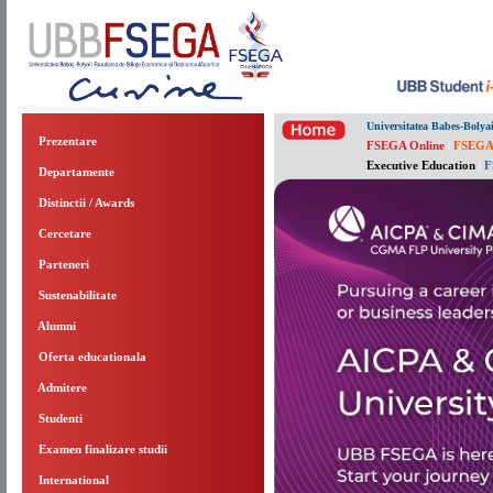
Universitatea Babes-Bolya
Prezentare
FSEGA Online
|
FSEGA
Executive Education
|
F
Departamente
Distinctii / Awards
Cercetare
Parteneri
Sustenabilitate
Alumni
Oferta educationala
Admitere
Studenti
Examen finalizare studii
International