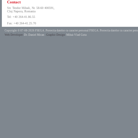
Contact
Str. Teodor Mihali, Nr. 58-60 400591,
Cluj Napoca, Romania
Tel: +40 264-41.86.55
Fax: +40 264-41.25.70
Copyright © 07-08-2026 FSEGA.
Protectia datelor cu caracter personal FSEGA.
Protectia datelor cu caracter pe
Web Developer
Dr. Daniel Mican
Graphic Design
Mihai-Vlad Guta