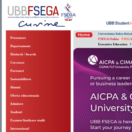
Universitatea Babes-Bolya
Prezentare
FSEGA Online
|
FSEGA
Executive Education
|
F
Departamente
Distinctii / Awards
Cercetare
Parteneri
Sustenabilitate
Alumni
Oferta educationala
Admitere
Studenti
Examen finalizare studii
International