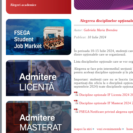
Alegeri academice
Alegerea disciplinelor opțional
Autor:
Gabriela Maria Brendea
Publicat:
10 Iulie 2024
În perioada 10-15 Iulie 2024, studenții care
dintre opționalele care se organizează.
Lista disciplinelor opționale care se vor o
Alegerea se face prin intermediul secțiunii
pentru aceleași discipline opționale și în 
Important: studenții care nu se înscriu (
repartizați din oficiu la o disciplină opțio
septembrie 2024) toate disciplinele opționale
Discipline optionale IF Licenta 2024 
Discipline optionale IF Masterat 2024
FSEGA Notificare privind alegerea opt
inapoi la stiri
vezi evenimentele
hom