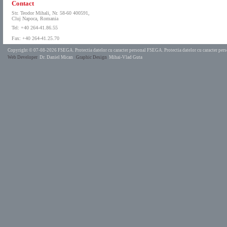
Contact
Str. Teodor Mihali, Nr. 58-60 400591,
Cluj Napoca, Romania
Tel: +40 264-41.86.55
Fax: +40 264-41.25.70
Copyright © 07-08-2026 FSEGA.
Protectia datelor cu caracter personal FSEGA.
Protectia datelor cu caracter pe
Web Developer
Dr. Daniel Mican
Graphic Design
Mihai-Vlad Guta