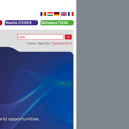
|
|
Contact
Harta Site
Viziteaza FSEGA