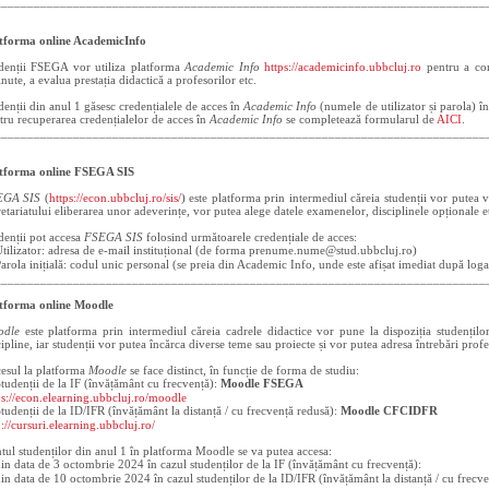
___________________________________________________________________________
tforma online AcademicInfo
denții FSEGA vor utiliza platforma
Academic Info
https://academicinfo.ubbcluj.ro
pentru a com
inute, a evalua prestația didactică a profesorilor etc.
denții din anul 1 găsesc credențialele de acces în
Academic Info
(numele de utilizator și parola) î
tru recuperarea credențialelor de acces în
Academic Info
se completează formularul de
AICI
.
___________________________________________________________________________
tforma online FSEGA SIS
EGA SIS
(
https://econ.ubbcluj.ro/sis/
) este platforma prin intermediul căreia studenții vor putea vi
retariatului eliberarea unor adeverințe, vor putea alege datele examenelor, disciplinele opționale e
denții pot accesa
FSEGA SIS
folosind următoarele credențiale de acces:
tilizator: adresa de e-mail instituțional (de forma prenume.nume@stud.ubbcluj.ro)
arola inițială: codul unic personal (se preia din Academic Info, unde este afișat imediat după loga
___________________________________________________________________________
tforma online Moodle
odle
este platforma prin intermediul căreia cadrele didactice vor pune la dispoziția studențilo
cipline, iar studenții vor putea încărca diverse teme sau proiecte și vor putea adresa întrebări profe
esul la platforma
Moodle
se face distinct, în funcție de forma de studiu:
tudenții de la IF (învățământ cu frecvență):
Moodle FSEGA
ps://econ.elearning.ubbcluj.ro/moodle
tudenții de la ID/IFR (învățământ la distanță / cu frecvență redusă):
Moodle CFCIDFR
p://cursuri.elearning.ubbcluj.ro/
tul studenților din anul 1 în platforma Moodle se va putea accesa:
in data de 3 octombrie 2024 în cazul studenților de la IF (învățământ cu frecvență):
in data de 10 octombrie 2024 în cazul studenților de la ID/IFR (învățământ la distanță / cu frecve