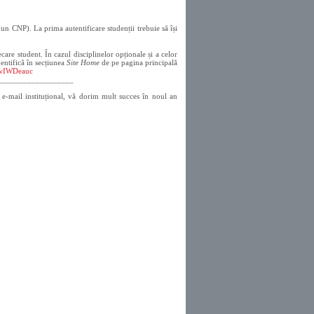
un CNP). La prima autentificare studenții trebuie să își
ecare student. În cazul disciplinelor opționale și a celor
dentifică în secțiunea
Site Home
de pe pagina principală
T1wIWDeauc
__________________
 e-mail instituțional, vă dorim mult succes în noul an
!