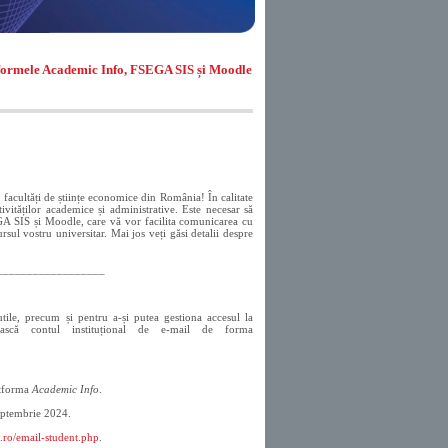
platformele Academic Info, FSEGA SIS și Moodle
se facultăți de științe economice din România! În calitate
tivităților academice și administrative. Este necesar să
EGA SIS și Moodle, care vă vor facilita comunicarea cu
ursul vostru universitar. Mai jos veți găsi detalii despre
__________________
utile, precum și pentru a-și putea gestiona accesul la
sească contul instituțional de e-mail de forma
latforma
Academic Info
.
septembrie 2024.
j.ro/email-student.php
.