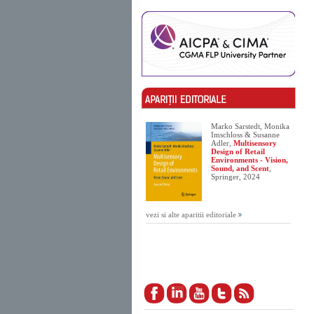
Marko Sarstedt, Monika
Imschloss & Susanne
Adler,
Multisensory
Design of Retail
Environments - Vision,
Sound, and Scent
,
Springer, 2024
vezi si alte aparitii editoriale