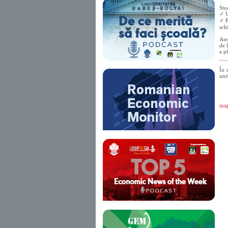
Stu
✓ U
✓ P
sch
Ate
de 
a p
__
În 
uni
inap