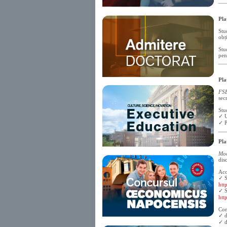
__
Pla
Stu
obț
Stu
pen
__
Pla
FS
sec
Stu
✓ U
✓ P
__
Pla
Mo
dis
Acc
✓ S
htt
✓ S
htt
Con
✓ d
✓ d