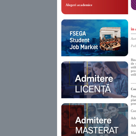
Alegeri academice
în
Aut
Pub
Bin
de 
uti
pro
uti
__
Con
Pen
pla
pre
Con
Adr
Adr
Mai