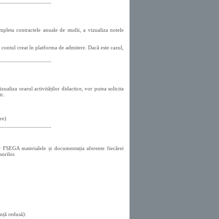
__________________
pleta contractele anuale de studii, a vizualiza notele
n contul creat în platforma de admitere. Dacă este cazul,
__________________
zualiza orarul activităților didactice, vor putea solicita
tc.
re)
__________________
r FSEGA materialele și documentația aferente fiecărei
sorilor.
nță redusă):