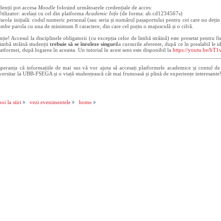
denții pot accesa
Moodle
folosind următoarele credențiale de acces:
tilizator: același cu cel din platforma
Academic Info
(de forma: ab.cd1234567s)
arola inițială: codul numeric personal (sau seria și numărul pașaportului pentru cei care nu dețin 
imbe parola cu una de minimum 8 caractere, din care cel puțin o majusculă și o cifră.
nție! Accesul la disciplinele obligatorii (cu excepția celor de limbă străină) este presetat pentru fi
limbă străină studenții
trebuie să se înroleze singuri
la cursurile aferente, după ce în prealabil le i
latformei, după logarea în aceasta. Un tutorial în acest sens este disponibil la
https://youtu.be/b
___________________________________________________________________________
speranța că informațiile de mai sus vă vor ajuta să accesați platformele academice și contul de
versitar la UBB-FSEGA și o viață studențească cât mai frumoasă și plină de experiențe interesante
oi la stiri
vezi evenimentele
home