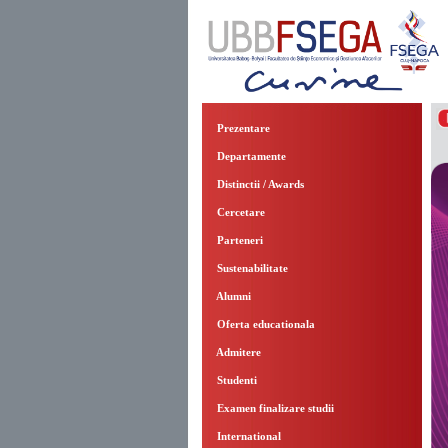
Prezentare
Departamente
Distinctii / Awards
Cercetare
Parteneri
Sustenabilitate
Alumni
Oferta educationala
Admitere
Studenti
Examen finalizare studii
International