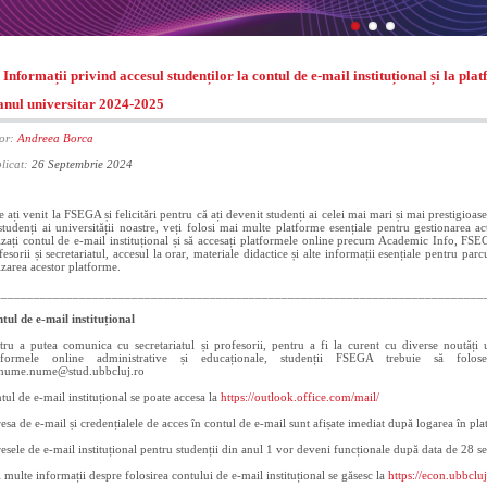
Informații privind accesul studenților la contul de e-mail instituțional și la 
 anul universitar 2024-2025
or:
Andreea Borca
licat:
26 Septembrie 2024
e ați venit la FSEGA și felicitări pentru că ați devenit studenți ai celei mai mari și mai prestigioa
studenți ai universității noastre, veți folosi mai multe platforme esențiale pentru gestionarea ac
lizați contul de e-mail instituțional și să accesați platformele online precum Academic Info, FS
fesorii și secretariatul, accesul la orar, materiale didactice și alte informații esențiale pentru parc
lizarea acestor platforme.
___________________________________________________________________________
tul de e-mail instituțional
tru a putea comunica cu secretariatul și profesorii, pentru a fi la curent cu diverse noutăți 
tformele online administrative și educaționale, studenții FSEGA trebuie să folo
nume.nume@stud.ubbcluj.ro
tul de e-mail instituțional se poate accesa la
https://outlook.office.com/mail/
esa de e-mail și credențialele de acces în contul de e-mail sunt afișate imediat după logarea în p
esele de e-mail instituțional pentru studenții din anul 1 vor deveni funcționale după data de 28 
 multe informații despre folosirea contului de e-mail instituțional se găsesc la
https://econ.ubbclu