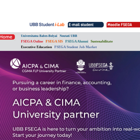
|
Universitatea Babes-Bolyai
Noutati UBB
FSEGA Online
|
FSEGA SIS
|
FSEGA Alumni
|
Sustenabilitate
Executive Education
|
FSEGA Student Job Market