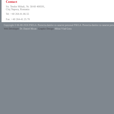
Contact
Str. Teodor Mihali, Nr. 58-60 400591,
Cluj Napoca, Romania
Tel: +40 264-41.86.55
Fax: +40 264-41.25.70
Copyright © 06-08-2026 FSEGA.
Protectia datelor cu caracter personal FSEGA.
Protectia datelor cu caracter pe
Web Developer
Dr. Daniel Mican
Graphic Design
Mihai-Vlad Guta