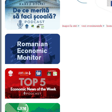
inapoi la stiri
vezi evenimentele
hom