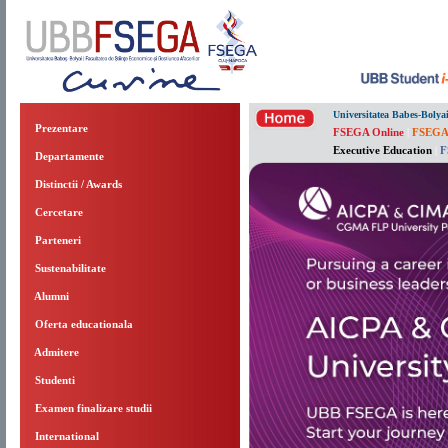
Universitatea Babes-Bolya
Prezentare
FSEGA Online
|
FSEGA
Executive Education
|
F
Departamente
Distinctii / Awards
Cercetare
Parteneri
Sustenabilitate
Alumni
Oferta educationala
Admitere
Studenti
Examen finalizare studii
International