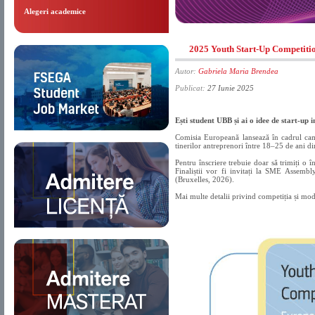
Alegeri academice
2025 Youth Start-Up Competiti
Autor:
Gabriela Maria Brendea
Publicat:
27 Iunie 2025
Ești student UBB și ai o idee de start-up
Comisia Europeană lansează în cadrul cam
tinerilor antreprenori între 18–25 de ani d
Pentru înscriere trebuie doar să trimiți o 
Finaliștii vor fi invitați la SME Assem
(Bruxelles, 2026).
Mai multe detalii privind competiția și mod