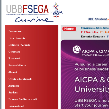
Universitatea Babes-Bolya
Prezentare
FSEGA Online
|
FSEGA
Executive Education
|
F
Departamente
Distinctii / Awards
Cercetare
Parteneri
Sustenabilitate
Alumni
Oferta educationala
Admitere
Studenti
Examen finalizare studii
International