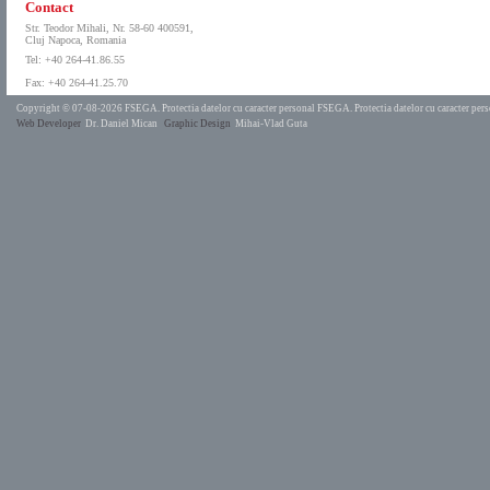
Contact
Str. Teodor Mihali, Nr. 58-60 400591,
Cluj Napoca, Romania
Tel: +40 264-41.86.55
Fax: +40 264-41.25.70
Copyright © 07-08-2026 FSEGA.
Protectia datelor cu caracter personal FSEGA.
Protectia datelor cu caracter pe
Web Developer
Dr. Daniel Mican
Graphic Design
Mihai-Vlad Guta