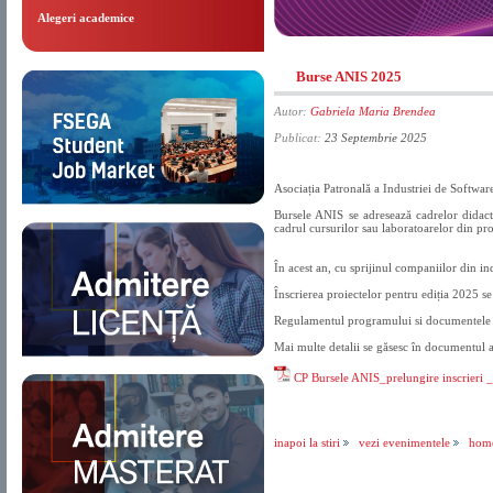
Alegeri academice
Burse ANIS 2025
Autor:
Gabriela Maria Brendea
Publicat:
23 Septembrie 2025
Asociația Patronală a Industriei de Softwar
Bursele ANIS se adresează cadrelor didacti
cadrul cursurilor sau laboratoarelor din pr
În acest an, cu sprijinul companiilor din in
Înscrierea proiectelor pentru ediția 2025 s
Regulamentul programului si documentele ne
Mai multe detalii se găsesc în documentul a
CP Bursele ANIS_prelungire inscrieri 
inapoi la stiri
vezi evenimentele
hom