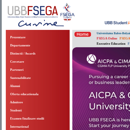
Universitatea Babes-Bolya
Prezentare
FSEGA Online
|
FSEGA
Executive Education
|
F
Departamente
Distinctii / Awards
Cercetare
Parteneri
Sustenabilitate
Alumni
Oferta educationala
Admitere
Studenti
Examen finalizare studii
International