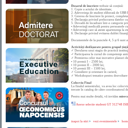
Dosarul de înscriere
trebuie să conțină:
1. Copie a actului de identitate;
2. Adeverinţa de student eliberată de UB
3. Cererea de înscriere în proiect, completa
4. Declaraţia privind prelucrarea datelor cu
5. Dovadă de încadrare într-o categorie prio
• Adeverinţă medicală pentru persoanele cu 
• Adeverinţă care să ateste apartenenţa la e
6. Declaraţie privind evitarea dublei finanţă
Documentele de la punctele 4, 5 și 6 sunt a
Activități desfășurate pentru grupul ținț
✓ Derularea unui stagiu de practică instituţ
✓ Participarea la cursul de competenţe antr
✓ Premierea celor mai inovative planuri de
• 10 premii I – 2500 lei;
• 10 premii II – 2000 lei;
• 10 premii III – 1500 lei;
✓ Consiliere și orientare în carieră;
✓ Workshopuri tematice pentru dezvoltare 
Colocviu Final
La finalul semestrului, va avea loc colocviu
trecute în catalog de către coordonatorul de 
Pentru mai multe detalii, vă invităm
miercu
Anexe selectie studenti GT 312748 ISI
inapoi la stiri
vezi evenimentele
hom