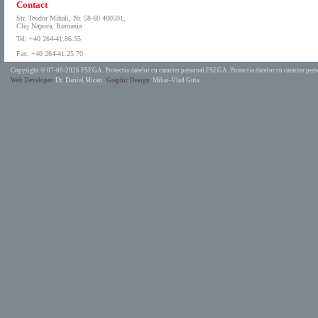
Contact
Str. Teodor Mihali, Nr. 58-60 400591,
Cluj Napoca, Romania
Tel: +40 264-41.86.55
Fax: +40 264-41.25.70
Copyright © 07-08-2026 FSEGA.
Protectia datelor cu caracter personal FSEGA.
Protectia datelor cu caracter pe
Web Developer
Dr. Daniel Mican
Graphic Design
Mihai-Vlad Guta