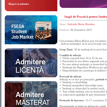
Alegeri academice
Stagii de Practică pentru Studen
Autor:
Gabriela Maria Brendea
Publicat:
06 Octombrie 2025
Universitatea Babeș-Bolyai prin Facultatea
, dedicat studenţilor de la nivel licenţă car
Grup Țință
: 30 de studenţi de la nivel lice
Condiții de selecție
:
✓ Vârsta cuprinsă între 18 și 35 de ani;
✓ Domiciliul în una dintre regiunile mai p
✓ Nu sunt admiși studenţii cu domiciliul în
✓ Studenţii din Republica Moldova pot apl
✓ Disponibilitate de a participa la întâlnir
Procesul de selecție
Selecţia se va face pe principiul
„primul-ve
✓ Studenţi cu dizabilităţi;
✓ Studenţi aparţinând minorităţii roma;
✓ Studenţi cu domiciliul în mediul rural;
✓ Toţi ceilalţi studenţi care au domiciliul 
cu respectarea egalităţii de gen (minimum
Perioada de înscriere
: 13-17 octombrie 2
Documentele se trimit pe adresa de e-mail: