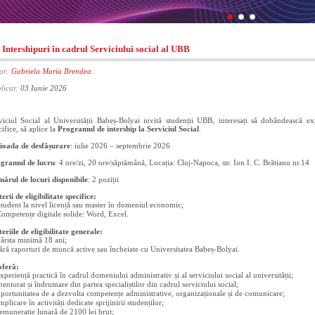
Intershipuri în cadrul Serviciului social al UBB
or:
Gabriela Maria Brendea
licat:
03 Iunie 2026
viciul Social al Universității Babeș-Bolyai invită studenții UBB, interesați să dobândească exp
cifice, să aplice la
Programul de intership la Serviciul Social
.
ioada de desfășurare
: iulie 2026 – septembrie 2026
gramul de lucru
: 4 ore/zi, 20 ore/săptămână, Locația: Cluj-Napoca, str. Ion I. C. Brătianu nr.14
ărul de locuri disponibile
: 2 poziții
terii de eligibilitate specifice:
tudent la nivel licență sau master în domeniul economic;
ompetențe digitale solide: Word, Excel.
teriile de eligibilitate generale:
ârsta minimă 18 ani;
ără raporturi de muncă active sau încheiate cu Universitatea Babeș-Bolyai.
oferă:
xperiență practică în cadrul domeniului administrativ și al serviciului social al universității;
entorat și îndrumare din partea specialiștilor din cadrul serviciului social;
portunitatea de a dezvolta competențe administrative, organizaționale și de comunicare;
plicare în activități dedicate sprijinirii studenților;
emunerație lunară de 2100 lei brut;