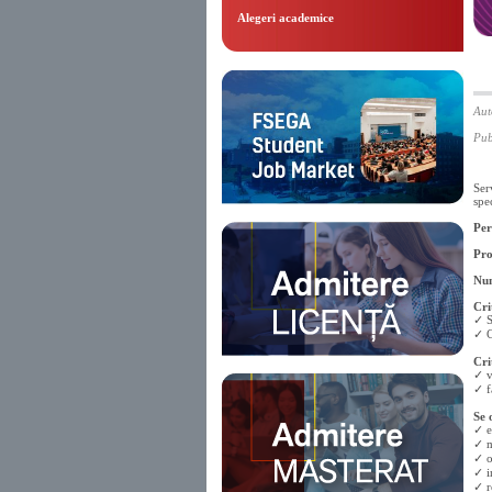
Alegeri academice
Aut
Pub
Ser
spe
Per
Pro
Num
Cri
✓ S
✓ C
Cri
✓ v
✓ f
Se 
✓ e
✓ m
✓ o
✓ im
✓ r