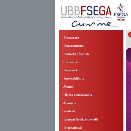
Prezentare
Departamente
Distinctii / Awards
Cercetare
Parteneri
Sustenabilitate
Alumni
Oferta educationala
Admitere
Studenti
Examen finalizare studii
International