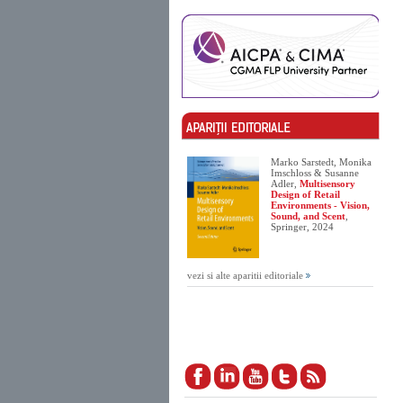
Marko Sarstedt, Monika
Imschloss & Susanne
Adler,
Multisensory
Design of Retail
Environments - Vision,
Sound, and Scent
,
Springer, 2024
vezi si alte aparitii editoriale