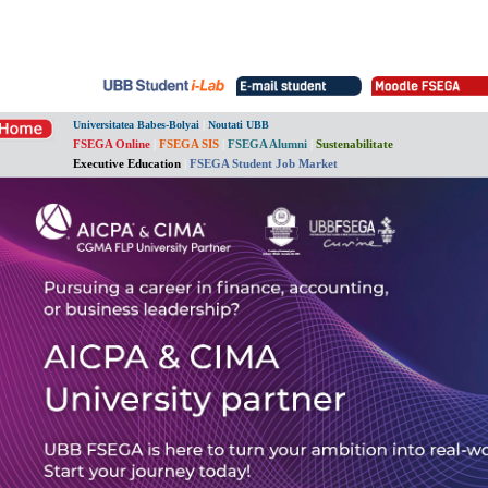
|
Universitatea Babes-Bolyai
Noutati UBB
FSEGA Online
|
FSEGA SIS
|
FSEGA Alumni
|
Sustenabilitate
Executive Education
|
FSEGA Student Job Market