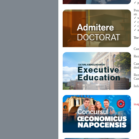
✓ p
Pen
str
✓ s
✓ c
✓ c
✓ a
Ter
Can
Rez
Can
des
Rez
Can
Inf
inap