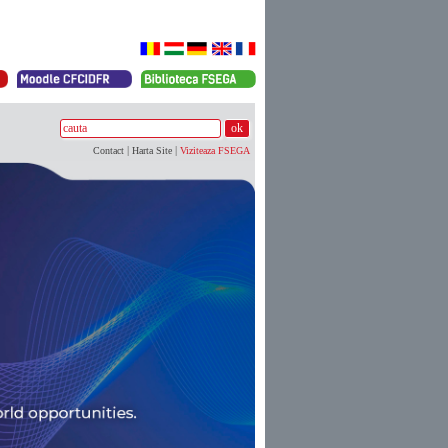
|
|
Contact
Harta Site
Viziteaza FSEGA