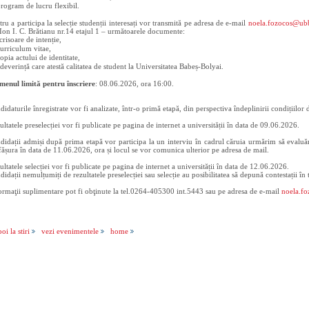
rogram de lucru flexibil.
tru a participa la selecție studenții interesați vor transmită pe adresa de e-mail
noela.fozocos@ubb
. Ion I. C. Brătianu nr.14 etajul 1 – următoarele documente:
crisoare de intenție,
urriculum vitae,
opia actului de identitate,
deverință care atestă calitatea de student la Universitatea Babeș-Bolyai.
menul limită pentru înscriere
: 08.06.2026, ora 16:00.
didaturile înregistrate vor fi analizate, într-o primă etapă, din perspectiva îndeplinirii condițiilor de
ultatele preselecției vor fi publicate pe pagina de internet a universității în data de 09.06.2026.
didații admiși după prima etapă vor participa la un interviu în cadrul căruia urmărim să evaluăm 
fășura în data de 11.06.2026, ora și locul se vor comunica ulterior pe adresa de mail.
ultatele selecției vor fi publicate pe pagina de internet a universității în data de 12.06.2026.
didații nemulțumiți de rezultatele preselecției sau selecție au posibilitatea să depună contestații în 
ormaţii suplimentare pot fi obţinute la tel.0264-405300 int.5443 sau pe adresa de e-mail
noela.f
oi la stiri
vezi evenimentele
home