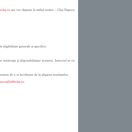
cluj.ro
sau vor depune la sediul nostru – Cluj-Napoca
 eligibilitate generale și specifice.
motivația și disponibilitatea acestora. Interviul se va
termen de o zi lucrătoare de la afișarea rezultatelor.
ozocos@ubbcluj.ro
.