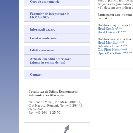
Pentru participantii de n
Curs de econometrie
Bolyai va asigura cazare g
+1), daca nu este indicat a
Formular de inregistrare la
Participantii care nu sunt
ERMAS 2022
de mai jos.
Hoteluri in apropierea loc
Hotel Confort***
Informatii cazare
Hotel Univers T ***
Locatia conferintei
Hoteluri care se afla la o
Hotel Meridian ***
Belvedere Hotel ****
City Plaza Hotel ****
Editii anterioare
Opera Plaza Hotel *****
Articole din editii anterioare
(ajunse in reviste de top)
Contact
Facultatea de Stiinte Economice si
Administrarea Afacerilor
Str. Teodor Mihali, Nr. 58-60 400591,
Cluj Napoca, Romania Tel: +40.264 41
86 52/3/4/5
Fax: +40.264 41 25 70