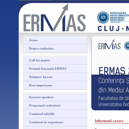
Acasa
Despre conferinta
Call for papers
Premiul Asociației ERMAS
Trimitere lucrari
Date importante
Keynote speakers
Programul conferintei
Comitetul stiintific
Informatii cazare
Comitetul de organizare