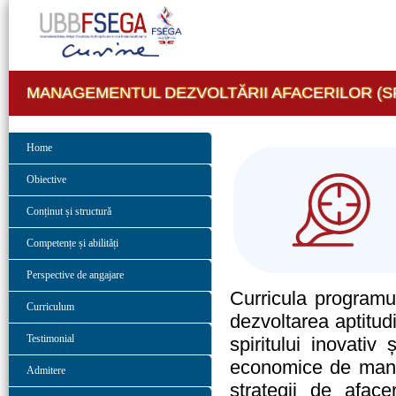
MANAGEMENTUL DEZVOLTĂRII AFACERILOR (
Home
Obiective
Conținut și structură
Competențe și abilități
Perspective de angajare
Curricula programul
Curriculum
dezvoltarea aptitudi
Testimonial
spiritului inovativ
economice de manag
Admitere
strategii de aface