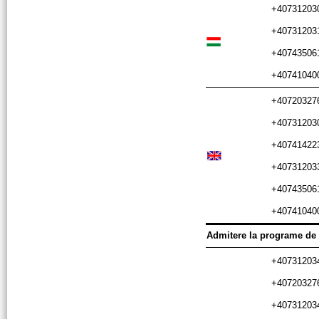
+407312030
+407312031
+407435061
+407410400
+407203276
+407312030
+407414223
+407312033
+407435061
+407410400
Admitere la programe de 
+407312034
+407203276
+407312034