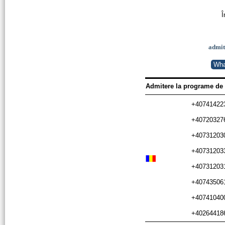
Î
admit
Wha
Admitere la programe de n
+407414223
+407203276
+407312030
+407312033
+407312031
+407435061
+407410400
+40264418