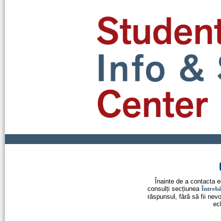
Înainte de a contacta 
consulți secțiunea
Întrebă
răspunsul, fără să fii nev
ec