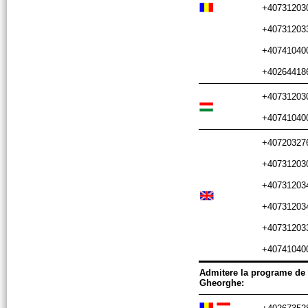
+407312030
+407312033
+407410400
+40264418
+407312030
+407410400
+407203276
+407312030
+407312034
+407312034
+407312033
+407410400
Admitere la programe de n
Gheorghe: