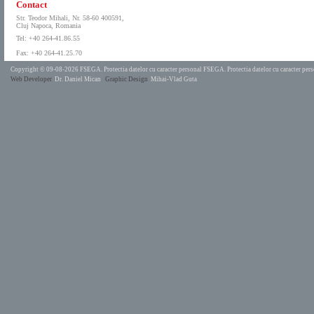
Contact
Str. Teodor Mihali, Nr. 58-60 400591,
Cluj Napoca, Romania
Tel: +40 264-41.86.55
Fax: +40 264-41.25.70
Copyright © 09-08-2026 FSEGA.
Protectia datelor cu caracter personal FSEGA.
Protectia datelor cu caracter pe
Web Developer
Dr. Daniel Mican
Graphic Design
Mihai-Vlad Guta