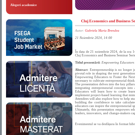
Alegeri academice
Cluj Economics and Business S
Autor:
Gabriela Maria Brendea
21 Noiembrie 2024, 14:00
În data de 21 noiembrie 2024, de la ora 
Cluj Economics and Business Seminar Seri
Titlul prezentării
:
Empowering Educators t
Abstract
: Entrepreneurship is no longer j
pivotal role in shaping the next generatio
Empowering Educators to Foster the Next Ge
necessary to cultivate entrepreneurial thin
The presentation delves into the key pillars
integrating entrepreneurial concepts into
Educators will learn how to create lear
implement project-ba
sed learning that mim
Attendees will also explore how to help stud
building the confidence to take calculate
educators can inspire the entrepreneurial s
Ultimately, this presentation empowers ed
leaders, innovators, and change-makers ca
Evenimentul se va desfășura în format hibr