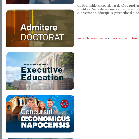
CEBSS, inițiat și coordonat de către prof.un
științifice. Seria de seminare contribuie în 
cunoștințelor, educației și practicilor din d
inapoi la evenimente
vezi stirile
hom