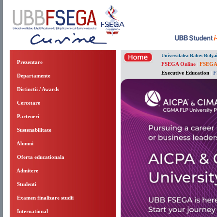
Universitatea Babes-Bolya
Prezentare
FSEGA Online
|
FSEGA
Executive Education
|
F
Departamente
Distinctii / Awards
Cercetare
Parteneri
Sustenabilitate
Alumni
Oferta educationala
Admitere
Studenti
Examen finalizare studii
International