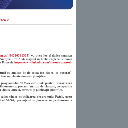
rtea 2
om.us/j/84096391364
), va avea loc al doilea seminar
k Analysis – SLNA)
, susținut în limba engleză de
Sonia
a Pastori:
https://www.linkedin.com/in/sonia-pastori-
rii cu analiza de tip rețea (co-citare, co-autorat),
heie în diferite domenii științifice.
ea programului
VOSviewer
(link pentru descărcarea
ibliometrice, precum analiza de clustere, co-apariția
dintre autori, termeni și publicații științifice.
ocalizandu-se pe utilizarea programului Pajek. Acest
 cadrul SLNA, permițând explorarea în profunzime a