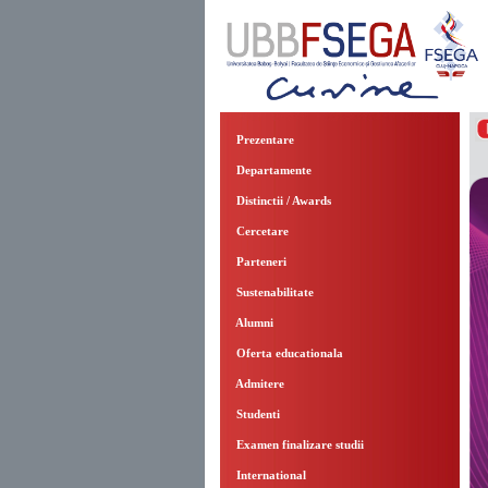
Prezentare
Departamente
Distinctii / Awards
Cercetare
Parteneri
Sustenabilitate
Alumni
Oferta educationala
Admitere
Studenti
Examen finalizare studii
International