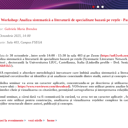
Workshop: Analiza sistematică a literaturii de specialitate bazată pe rețele - Pa
or:
Gabriela Maria Brendea
Octombrie 2025, 14:00
atie:
Sala 403, Campus FSEGA
data de
30 octombrie
, între
orele 14:00 - 15:30
în sala 403 și pe Zoom (
https://us02web.zo
liza sistematică a literaturii de specialitate bazată pe rețele (Systematic Literature Networ
tori
, doctorandă la
Universitatea LIUC, Castellanza, Italia
(LinkedIn profile – Drd. Soni
a6b91b5/
).
NA
reprezintă o abordare metodologică inovatoare care îmbină analiza sistematică a literatu
mițând cercetătorilor să identifice și să analizeze conexiunile dintre studii, autori și concepte-c
doilea seminar va avea un caracter aplicativ, concentrandu-se pe descrierea și utilizar
tware-ului: :
https://www.vosviewer.com/download
). VOSviewer este utilizat pentru analize b
intelor-cheie și vizualizarea co-citatărilor, permițând cartografierea și interpretarea relațiilor 
imul seminar, a cărui dată va fi comunicată în curând, va avea tot un caracter aplicativ , f
ware este utilizat pentru construcția, analizarea și vizualizarea rețelelor complexe în
ațiilor structurale dintre autori, publicații și concepte.
poi la evenimente
vezi stirile
home