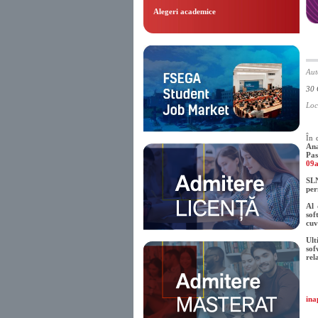
Alegeri academice
Aut
30 
Loc
În 
Ana
Pas
09
SL
per
Al 
sof
cuv
Ult
sof
rel
ina