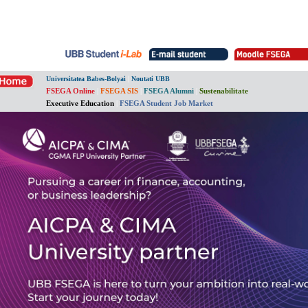
|
Universitatea Babes-Bolyai
Noutati UBB
FSEGA Online
|
FSEGA SIS
|
FSEGA Alumni
|
Sustenabilitate
Executive Education
|
FSEGA Student Job Market