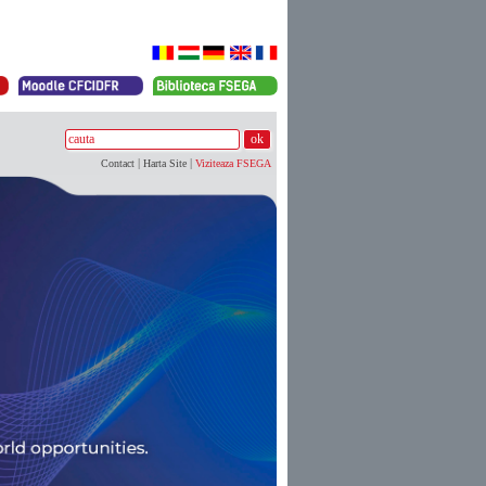
|
|
Contact
Harta Site
Viziteaza FSEGA