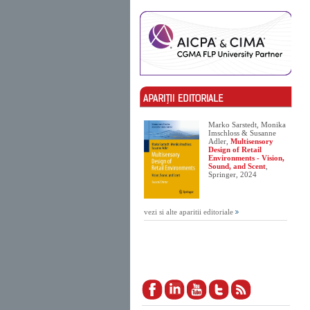
Marko Sarstedt, Monika
Imschloss & Susanne
Adler,
Multisensory
Design of Retail
Environments - Vision,
Sound, and Scent
,
Springer, 2024
vezi si alte aparitii editoriale