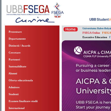
Universitatea Babes-Bolya
Prezentare
FSEGA Online
|
FSEGA
Executive Education
|
F
Departamente
Distinctii / Awards
Cercetare
Parteneri
Sustenabilitate
Alumni
Oferta educationala
Admitere
Studenti
Examen finalizare studii
International