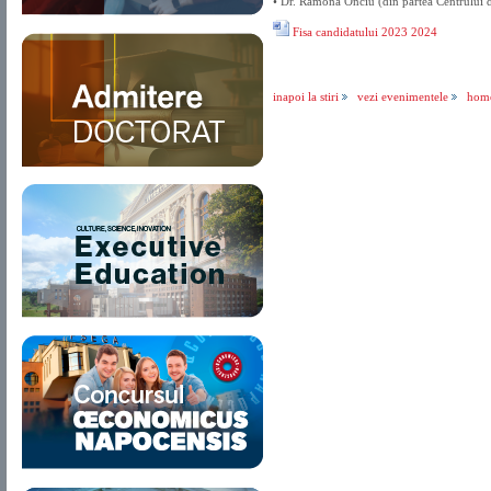
• Dr. Ramona Onciu (din partea Centrului 
Fisa candidatului 2023 2024
inapoi la stiri
vezi evenimentele
hom