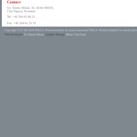
Contact
Str. Teodor Mihali, Nr. 58-60 400591,
Cluj Napoca, Romania
Tel: +40 264-41.86.55
Fax: +40 264-41.25.70
Copyright © 07-08-2026 FSEGA.
Protectia datelor cu caracter personal FSEGA.
Protectia datelor cu caracter pe
Web Developer
Dr. Daniel Mican
Graphic Design
Mihai-Vlad Guta