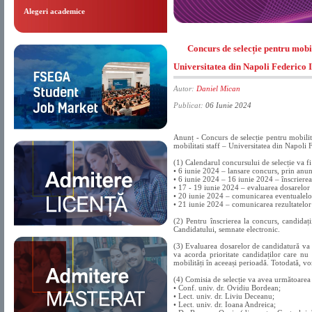
Alegeri academice
Concurs de selecție pentru mobi
Universitatea din Napoli Federico I
Autor:
Daniel Mican
Publicat:
06 Iunie 2024
Anunț - Concurs de selecție pentru mobilit
mobilitati staff – Universitatea din Napoli 
(1) Calendarul concursului de selecție va f
• 6 iunie 2024 – lansare concurs, prin anu
• 6 iunie 2024 – 16 iunie 2024 – înscrierea
• 17 - 19 iunie 2024 – evaluarea dosarelor c
• 20 iunie 2024 – comunicarea eventualelor 
• 21 iunie 2024 – comunicarea rezultatelor 
(2) Pentru înscrierea la concurs, candidați
Candidatului, semnate electronic.
(3) Evaluarea dosarelor de candidatură va f
va acorda prioritate candidaților care nu 
mobilități în aceeași perioadă. Totodată, vor
(4) Comisia de selecție va avea următoare
• Conf. univ. dr. Ovidiu Bordean;
• Lect. univ. dr. Liviu Deceanu;
• Lect. univ. dr. Ioana Andreica;