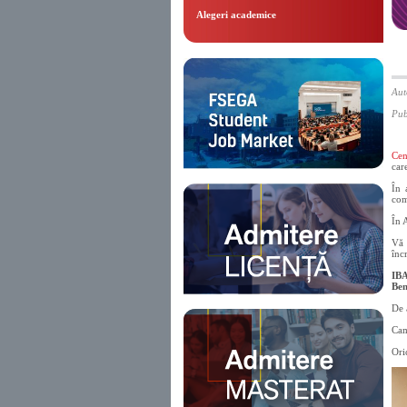
Alegeri academice
Aut
Pub
Cen
car
În 
com
În 
Vă 
înc
IB
Ben
De 
Cam
Ori