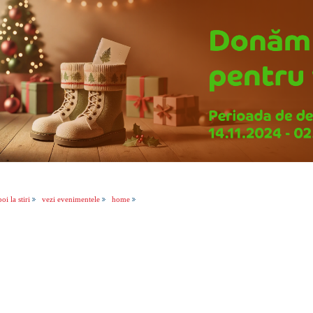
oi la stiri
vezi evenimentele
home