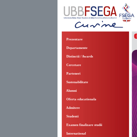
Prezentare
Departamente
Distinctii / Awards
Cercetare
Parteneri
Sustenabilitate
Alumni
Oferta educationala
Admitere
Studenti
Examen finalizare studii
International