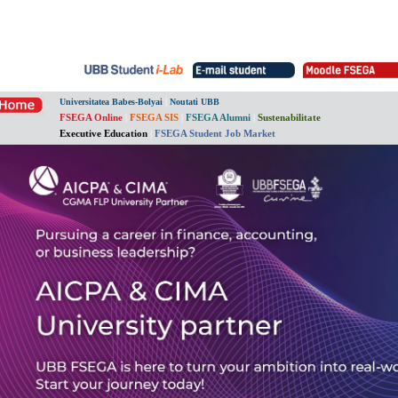
|
Universitatea Babes-Bolyai
Noutati UBB
FSEGA Online
|
FSEGA SIS
|
FSEGA Alumni
|
Sustenabilitate
Executive Education
|
FSEGA Student Job Market