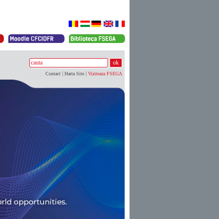
|
|
Contact
Harta Site
Viziteaza FSEGA