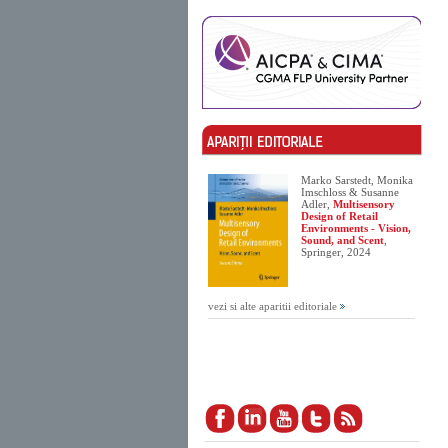
Marko Sarstedt, Monika
Imschloss & Susanne
Adler,
Multisensory
Design of Retail
Environments - Vision,
Sound, and Scent
,
Springer, 2024
vezi si alte aparitii editoriale