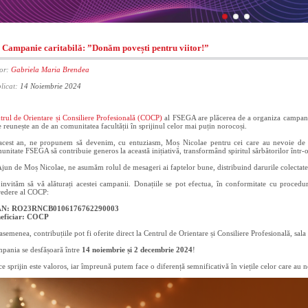
Campanie caritabilă: ”Donăm povești pentru viitor!”
or:
Gabriela Maria Brendea
licat:
14 Noiembrie 2024
trul de Orientare și Consiliere Profesională (COCP)
al FSEGA are plăcerea de a organiza campani
e reunește an de an comunitatea facultății în sprijinul celor mai puțin norocoși.
acest an, ne propunem să devenim, cu entuziasm, Moș Nicolae pentru cei care au nevoie de sp
unitate FSEGA să contribuie generos la această inițiativă, transformând spiritul sărbătorilor într-o
Ajun de Moș Nicolae, ne asumăm rolul de mesageri ai faptelor bune, distribuind darurile colectate
invităm să vă alăturați acestei campanii. Donațiile se pot efectua, în conformitate cu proceduri
redere al COCP:
AN: RO23RNCB0106176762290003
eficiar: COCP
asemenea, contribuțiile pot fi oferite direct la Centrul de Orientare și Consiliere Profesională, s
pania se desfășoară între
14 noiembrie și 2 decembrie 2024
!
ce sprijin este valoros, iar împreună putem face o diferență semnificativă în viețile celor care au 