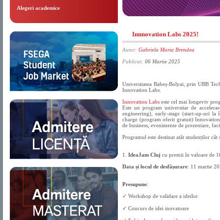
Alegeri academice
Innnovation Labs 2025!
Autor:
Gabriela Maria Brendea
Publicat:
06 Martie 2025
Universitatea Babeș-Bolyai, prin UBB Tech
Innovation Labs.
Innovation Labs
este cel mai longeviv prog
Este un program universitar de accelerare
engineering), early-stage (start-up-uri l
charge (program oferit gratuit) Innovatio
de business, evenimente de prezentare, faci
Programul este destinat atât studenților cât
1.
IdeaJam Cluj
cu premii în valoare de 165
Data și locul de desfășurare
: 11 martie 2
Presupune
:
✓ Workshop de validare a ideilor
✓ Concurs de idei inovatoare