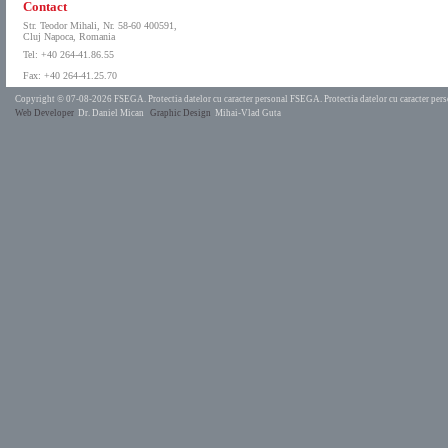
Contact
Str. Teodor Mihali, Nr. 58-60 400591,
Cluj Napoca, Romania
Tel: +40 264-41.86.55
Fax: +40 264-41.25.70
Copyright © 07-08-2026 FSEGA.
Protectia datelor cu caracter personal FSEGA.
Protectia datelor cu caracter pe
Web Developer
Dr. Daniel Mican
Graphic Design
Mihai-Vlad Guta