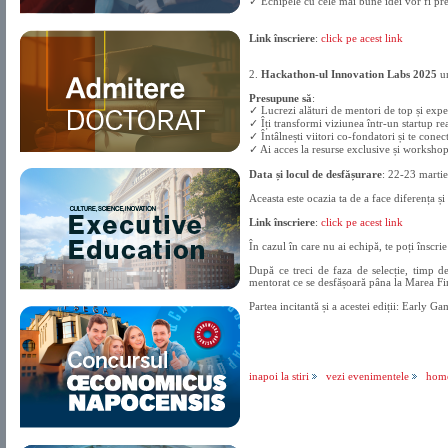
✓ Echipele cu cele mai bune idei vor fi p
Link înscriere
:
click pe acest link
2.
Hackathon-ul Innovation Labs 2025
un
Presupune să
:
✓ Lucrezi alături de mentori de top și exper
✓ Îți transformi viziunea într-un startup re
✓ Întâlnești viitori co-fondatori și te conect
✓ Ai acces la resurse exclusive și workshop
Data și locul de desfășurare
: 22-23 marti
Aceasta este ocazia ta de a face diferența și
Link înscriere
:
click pe acest link
În cazul în care nu ai echipă, te poți însc
După ce treci de faza de selecție, timp d
mentorat ce se desfășoară pâna la Marea Fi
Partea incitantă și a acestei ediții: Early
inapoi la stiri
vezi evenimentele
hom