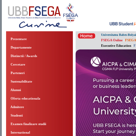
Universitatea Babes-Bolya
Prezentare
FSEGA Online
|
FSEGA
Executive Education
|
F
Departamente
Distinctii / Awards
Cercetare
Parteneri
Sustenabilitate
Alumni
Oferta educationala
Admitere
Studenti
Examen finalizare studii
International