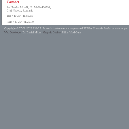
Contact
Str. Teodor Mihali, Nr. 58-60 400591,
Cluj Napoca, Romania
Tel: +40 264-41.86.55
Fax: +40 264-41.25.70
Copyright © 07-08-2026 FSEGA.
Protectia datelor cu caracter personal FSEGA.
Protectia datelor cu caracter pe
Web Developer
Dr. Daniel Mican
Graphic Design
Mihai-Vlad Guta