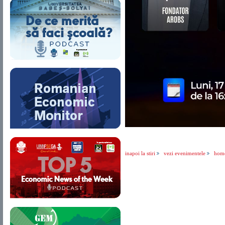
inapoi la stiri
vezi evenimentele
hom