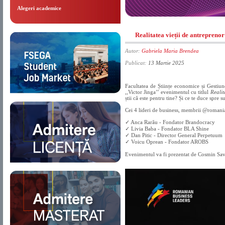
Alegeri academice
Realitatea vieții de antreprenor
Autor:
Gabriela Maria Brendea
Publicat:
13 Martie 2025
Facultatea de Științe economice și Gestiu
,,Victor Jinga’’ evenimentul cu titlul
Realit
știi că este pentru tine? Și ce te duce spre s
Cei 4 lideri de business, membrii @romanian
✓ Anca Rarău - Fondator Brandocracy
✓ Livia Baba - Fondator BLA Shine
✓ Dan Pitic - Director General Perpetuum
✓ Voicu Oprean - Fondator AROBS
Evenimentul va fi prezentat de Cosmin Sa