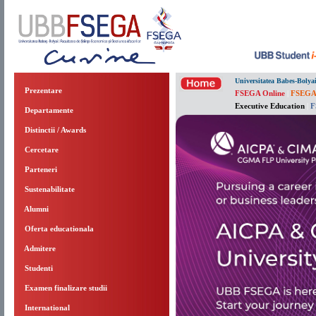
Universitatea Babes-Bolya
Prezentare
FSEGA Online
|
FSEGA
Executive Education
|
F
Departamente
Distinctii / Awards
Cercetare
Parteneri
Sustenabilitate
Alumni
Oferta educationala
Admitere
Studenti
Examen finalizare studii
International