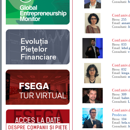
Consultatii:
M
Conf.univ
Birou:
255
Email:
annam
Consultatii:
J
Conf.univ.
Birou:
033
Email:
lehel.
Consultatii:
v
Conf.univ.
Birou:
032
Email:
kinga
Consultatii:
m
Conf.univ.d
Birou:
309
Email:
balint
Consultatii:
L
Conf.univ.
Prodecan
Birou:
104
Email:
bela.r
Consultatii:
J