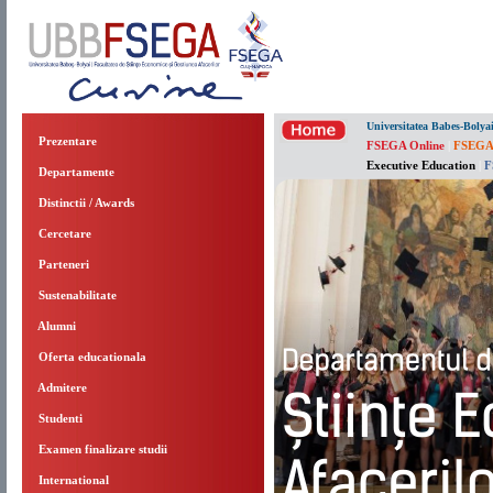
Universitatea Babes-Bolya
Prezentare
FSEGA Online
|
FSEGA
Executive Education
|
F
Departamente
Distinctii / Awards
Cercetare
Parteneri
Sustenabilitate
Alumni
Oferta educationala
Admitere
Studenti
Examen finalizare studii
International