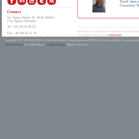
Email:
imre.s
Consultatii:
M
Contact
Str. Teodor Mihali, Nr. 58-60 400591,
Cluj Napoca, Romania
Tel: +40 264-41.86.55
Ati sesizat o eroare in legatura cu informat
Fax: +40 264-41.25.70
Va rugam mult sa ne
contactati
.
Copyright © 07-08-2026 FSEGA.
Protectia datelor cu caracter personal FSEGA.
Protectia datelor cu caracter pe
Web Developer
Dr. Daniel Mican
Graphic Design
Mihai-Vlad Guta