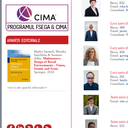
Birou:
032
Email:
reka.
Consultatii:
M
Lect.univ.d
Birou:
309
Email:
jacint
Consultatii:
V
Lect.univ.
Marko Sarstedt, Monika
Birou:
450
Imschloss & Susanne
Email:
gyong
Adler,
Multisensory
Consultatii:
m
Design of Retail
Environments - Vision,
Sound, and Scent
,
Springer, 2024
Lect.univ.d
Birou:
201
Email:
laszlo
Consultatii:
m
vezi si alte aparitii editoriale
Asist.univ.
Email:
otto.c
Asist.univ
Birou:
522