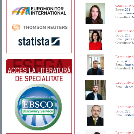
Conf.univ
Birou:
201
Email:
zsuzsa
Consultatii:
M
Conf.univ.
Birou:
255
Email:
petra.
Consultatii:
M
Lect.univ
Birou:
450
Email:
boton
Consultatii:
L
Lect.univ.
Email:
denes.
Lect.univ.
Birou:
223
Email:
szilve
Lect.univ