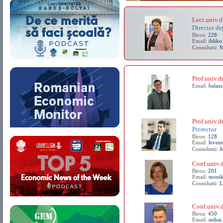
Lect.univ.
Director d
Birou:
228
Email:
ildiko
Consultatii:
M
Prof.univ.
Email:
balazs
Prof.univ.d
Prorector
Birou:
128
Email:
levent
Consultatii:
J
Conf.univ.
Birou:
201
Email:
monik
Consultatii:
L
Conf.univ.
Birou:
450
Email:
mihai.