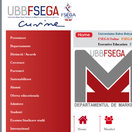
Universitatea Babes-Bolya
Prezentare
FSEGA Online
|
FSEGA
Executive Education
|
F
Departamente
Distinctii / Awards
Cercetare
Parteneri
Sustenabilitate
Alumni
Oferta educationala
Admitere
Studenti
Examen finalizare studii
International
Home
Membri