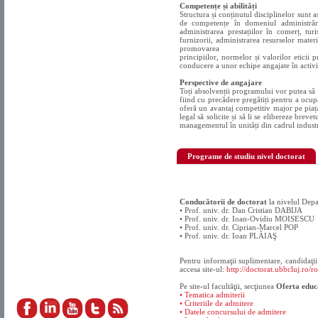
Competențe și abilități
Structura și conținutul disciplinelor sunt 
de competențe în domeniul administrări
administrarea prestațiilor în comerț, tur
furnizorii, administrarea resurselor materi
promovarea
principiilor, normelor și valorilor eticii
conducere a unor echipe angajate în activit
Perspective de angajare
Toți absolvenții programului vor putea să o
fiind cu precădere pregătiți pentru a ocupa
oferă un avantaj competitiv major pe piața
legal să solicite și să li se elibereze brev
managementul în unități din cadrul industr
Programe de studiu nivel doctorat
Conducătorii de doctorat
la nivelul Dep
• Prof. univ. dr. Dan Cristian DABIJA
• Prof. univ. dr. Ioan-Ovidiu MOISESCU
• Prof. univ. dr. Ciprian-Marcel POP
• Prof. univ. dr. Ioan PLĂIAŞ
Pentru informaţii suplimentare, candidaţii
accesa site-ul:
http://doctorat.ubbcluj.ro/ro
Pe site-ul facultăţii, secţiunea
Oferta educ
• Tematica admiterii
• Criteriile de admitere
• Datele concursului de admitere