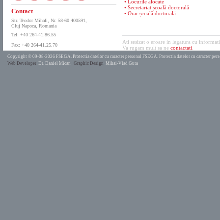
• Locurile alocate
• Secretariat școală doctorală
Contact
• Orar școală doctorală
Str. Teodor Mihali, Nr. 58-60 400591,
Cluj Napoca, Romania
Tel: +40 264-41.86.55
Ati sesizat o eroare in legatura cu informat
Fax: +40 264-41.25.70
Va rugam mult sa ne
contactati
.
Copyright © 09-08-2026 FSEGA.
Protectia datelor cu caracter personal FSEGA.
Protectia datelor cu caracter pe
Web Developer
Dr. Daniel Mican
Graphic Design
Mihai-Vlad Guta