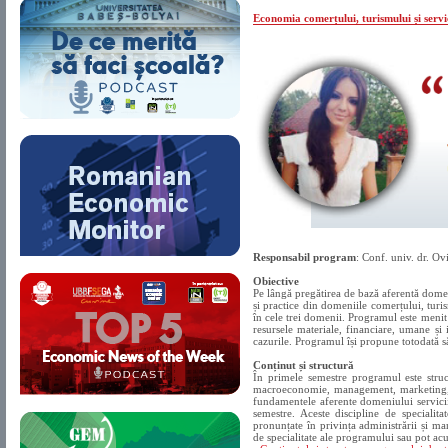
Economia comerțului, turismului și servi
Responsabil program
: Conf. univ. dr. 
Obiective
Pe lângă pregătirea de bază aferentă domen
și practice din domeniile comerțului, turi
în cele trei domenii. Programul este menit 
resursele materiale, financiare, umane și 
cazurile. Programul își propune totodată să
Conținut și structură
În primele semestre programul este struc
macroeconomie, management, marketing, cont
fundamentele aferente domeniului serviciil
semestre. Aceste discipline de specialit
pronunțate în privința administrării și ma
de specialitate ale programului sau pot acu