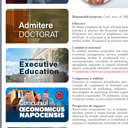
Responsabil program
: Conf. univ. dr. M
Obiective
Pe lângă pregătirea de bază aferentă dome
teoretice și practice din domeniul marke
Programul este menit să pregătească abso
activitate, să proiecteze și să implement
mediul online. Programul își propune totoda
Conținut și structură
În primele semestre programul este struc
economie, management, servicii, contabilit
marketing incluse în următoarele trei s
consumatorului, cercetările de marketing,
disciplinele opționale le asigură studenț
afaceri, principiile vânzărilor, instrumen
• Conținutul și structura programului de 
Competențe și abilități
Structura și conținutul disciplinelor sun
complet de competențe în domeniul marke
instrumentelor de marketing, utilizarea i
informațiilor de marketing privind organi
în cadrul organizației. De asemenea, progra
cooperare pentru a putea aplica tehnicile d
Perspective de angajare
Absolvenții programului vor fi pregătiți
necesare pentru a ocupa funcții, inclusi
diplomei de licență, absolvenții putea prof
marketing, merchandiseri și consultanți î
organiza și implementa activitatea de mark