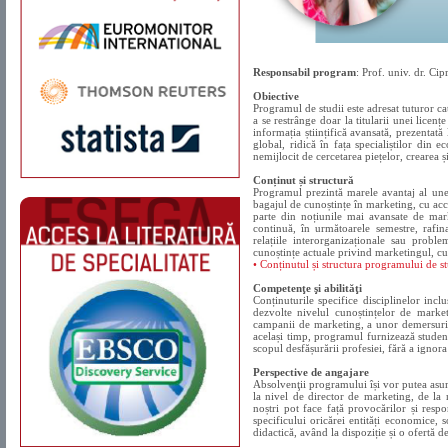
Responsabil program
: Prof. univ. dr. C
Obiective
Programul de studii este adresat tuturor c
a se restrânge doar la titularii unei licenț
informația științifică avansată, prezentată
global, ridică în fața specialiștilor din
nemijlocit de cercetarea piețelor, crearea 
Conținut și structură
Programul prezintă marele avantaj al unei 
bagajul de cunoștințe în marketing, cu acc
parte din noțiunile mai avansate de mark
continuă, în următoarele semestre, rafin
relațiile interorganizaționale sau proble
cunoștințe actuale privind marketingul, cu 
• Conținutul și structura programului de 
Competenţe şi abilităţi
Conținuturile specifice disciplinelor incl
dezvolte nivelul cunoștințelor de marke
campanii de marketing, a unor demersuri de
același timp, programul furnizează stude
scopul desfășurării profesiei, fără a ignora
Perspective de angajare
Absolvenţii programului își vor putea asuma
la nivel de director de marketing, de la 
noștri pot face față provocărilor și respon
specificului oricărei entități economice, 
didactică, având la dispoziție și o ofertă d