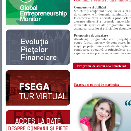
• Conținutul și structura programului de 
Competențe și abilități
Structura și conținutul disciplinelor sunt 
de competențe în domeniul administrării afa
la comercializarea eficientă a produselor/se
alocarea eficientă a resurselor materiale
domeniile specifice ale programului. Nu 
asumarea valorilor și principiilor deontol
Perspective de angajare
Absolvenții programului vor fi pregătiți s
ocupa funcții, inclusiv de conducere, în i
major pe piața muncii este dat de faptul c
conducerea operativă a principalelor unit
experienței sau prin urmarea unui masterat
Programe de studiu nivel masterat
Strategii și politici de marketing