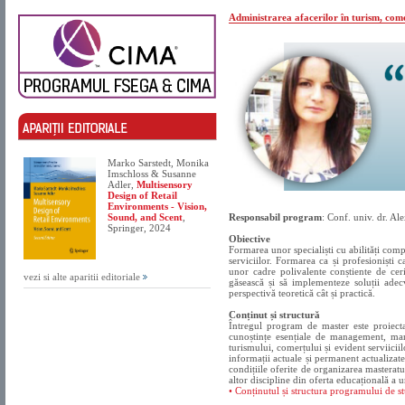
Administrarea afacerilor în turism, comer
Marko Sarstedt, Monika
Imschloss & Susanne
Adler,
Multisensory
Design of Retail
Environments - Vision,
Sound, and Scent
,
Responsabil program
: Conf. univ. dr. A
Springer, 2024
Obiective
Formarea unor specialiști cu abilități com
serviciilor. Formarea ca și profesioniști 
unor cadre polivalente conștiente de ceri
vezi si alte aparitii editoriale
găsească și să implementeze soluții adecva
perspectivă teoretică cât și practică.
Conținut și structură
Întregul program de master este proiectat
cunoștințe esențiale de management, marke
turismului, comerțului și evident serviicii
informații actuale și permanent actualizat
condițiile oferite de organizarea masterat
altor discipline din oferta educațională a un
• Conținutul și structura programului de 