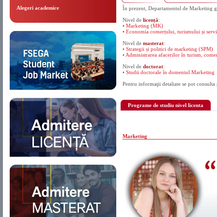
Alegeri academice
În prezent, Departamentul de Marketing ge
Nivel de
licență
:
•
Marketing (MK)
•
Economia comerțului, turismului și serv
Nivel de
masterat
:
•
Strategii și politici de marketing (SPM)
•
Administrarea afacerilor în turism, come
Nivel de
doctorat
:
•
Studii doctorale în domeniul Marketing
Pentru informaţii detaliate se pot consult
Programe de studiu nivel licenta
Marketing