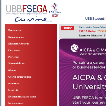
Universitatea Babes-Bolya
Prezentare
FSEGA Online
|
FSEGA
Executive Education
|
F
Departamente
Distinctii / Awards
Cercetare
Parteneri
Sustenabilitate
Alumni
Oferta educationala
Admitere
Studenti
Examen finalizare studii
International