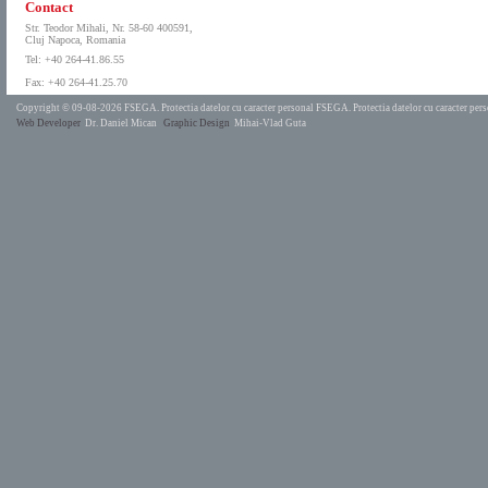
Contact
Str. Teodor Mihali, Nr. 58-60 400591,
Cluj Napoca, Romania
Tel: +40 264-41.86.55
Fax: +40 264-41.25.70
Copyright © 09-08-2026 FSEGA.
Protectia datelor cu caracter personal FSEGA.
Protectia datelor cu caracter pe
Web Developer
Dr. Daniel Mican
Graphic Design
Mihai-Vlad Guta