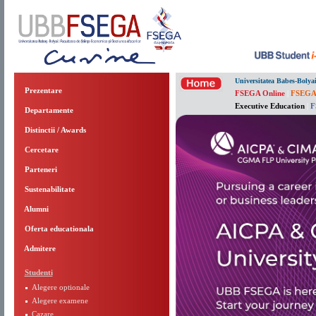
Universitatea Babes-Bolya
Prezentare
FSEGA Online
|
FSEGA
Executive Education
|
F
Departamente
Distinctii / Awards
Cercetare
Parteneri
Sustenabilitate
Alumni
Oferta educationala
Admitere
Studenti
Alegere optionale
Alegere examene
Cazare