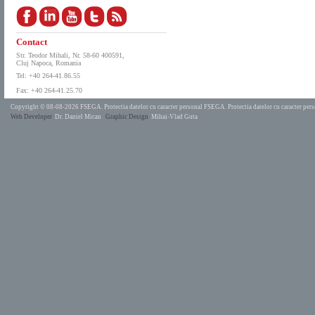
Contact
Str. Teodor Mihali, Nr. 58-60 400591,
Cluj Napoca, Romania
Tel: +40 264-41.86.55
Fax: +40 264-41.25.70
Copyright © 08-08-2026 FSEGA.
Protectia datelor cu caracter personal FSEGA.
Protectia datelor cu caracter pe
Web Developer
Dr. Daniel Mican
Graphic Design
Mihai-Vlad Guta