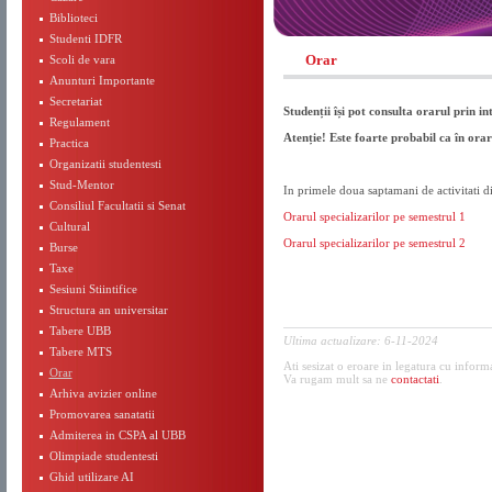
Biblioteci
Studenti IDFR
Orar
Scoli de vara
Anunturi Importante
Secretariat
Studenții își pot consulta orarul prin 
Regulament
Atenție! Este foarte probabil ca în orar
Practica
Organizatii studentesti
Stud-Mentor
In primele doua saptamani de activitati d
Consiliul Facultatii si Senat
Orarul specializarilor pe semestrul 1
Cultural
Orarul specializarilor pe semestrul 2
Burse
Taxe
Sesiuni Stiintifice
Structura an universitar
Tabere UBB
Ultima actualizare: 6-11-2024
Tabere MTS
Ati sesizat o eroare in legatura cu inform
Orar
Va rugam mult sa ne
contactati
.
Arhiva avizier online
Promovarea sanatatii
Admiterea in CSPA al UBB
Olimpiade studentesti
Ghid utilizare AI