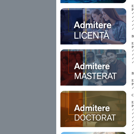
E
P
✓
✓
✓
✓
✓
B
E
P
✓
✓
✓
✓
B
E
P
✓
C
E
P
✓
✓
✓
✓
✓
✓
✓