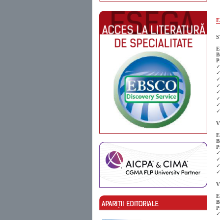
E
S
E
B
P
✓
✓
✓
✓
✓
✓
✓
✓
V
E
B
P
✓
✓
✓
✓
V
E
B
P
✓