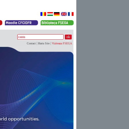
|
|
Contact
Harta Site
Viziteaza FSEGA