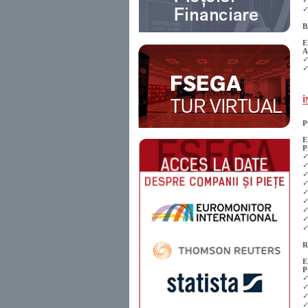
✓
B
E
A
✓
✓
Î
P
E
P
✓
✓
✓
✓
✓
✓
✓
✓
✓
R
E
P
✓
✓
✓
✓