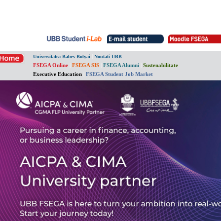
|
Universitatea Babes-Bolyai
Noutati UBB
FSEGA Online
|
FSEGA SIS
|
FSEGA Alumni
|
Sustenabilitate
Executive Education
|
FSEGA Student Job Market