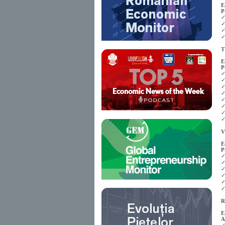
E
P
✓
✓
✓
✓
T
E
P
✓
✓
✓
✓
✓
✓
✓
✓
V
E
P
✓
✓
✓
✓
✓
✓
R
E
A
✓