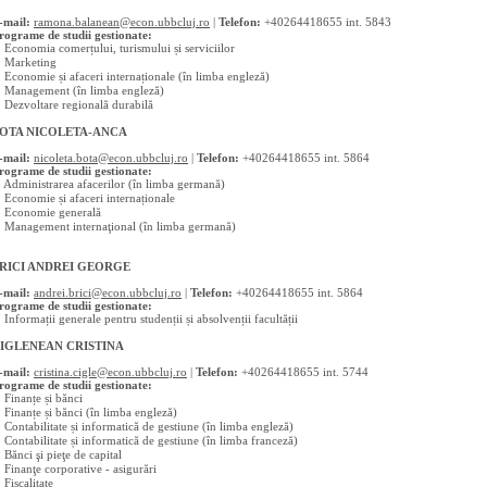
-mail:
ramona.balanean@econ.ubbcluj.ro
|
Telefon:
+40264418655 int. 5843
rograme de studii gestionate:
 Economia comerțului, turismului și serviciilor
 Marketing
 Economie și afaceri internaționale (în limba engleză)
 Management (în limba engleză)
 Dezvoltare regională durabilă
OTA NICOLETA-ANCA
-mail:
nicoleta.bota@econ.ubbcluj.ro
|
Telefon:
+40264418655 int. 5864
rograme de studii gestionate:
 Administrarea afacerilor (în limba germană)
 Economie și afaceri internaționale
 Economie generală
 Management internaţional (în limba germană)
RICI ANDREI GEORGE
-mail:
andrei.brici@econ.ubbcluj.ro
|
Telefon:
+40264418655 int. 5864
rograme de studii gestionate:
 Informații generale pentru studenții și absolvenții facultății
IGLENEAN CRISTINA
-mail:
cristina.cigle@econ.ubbcluj.ro
|
Telefon:
+40264418655 int. 5744
rograme de studii gestionate:
 Finanțe și bănci
 Finanțe și bănci (în limba engleză)
 Contabilitate și informatică de gestiune (în limba engleză)
 Contabilitate și informatică de gestiune (în limba franceză)
 Bănci şi pieţe de capital
 Finanţe corporative - asigurări
 Fiscalitate