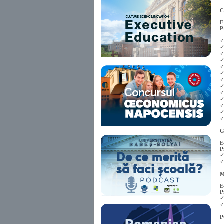
C
E
P
✓
✓
✓
✓
✓
✓
✓
✓
✓
✓
✓
✓
✓
G
E
P
✓
✓
M
E
P
✓
✓
P