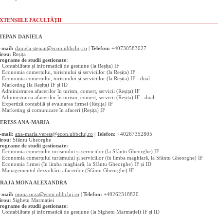
XTENSIILE FACULTĂȚII
TEPAN DANIELA
-mail:
daniela.stepan@econ.ubbcluj.ro
|
Telefon:
+40730583027
irou:
Reșița
rograme de studii gestionate:
 Contabilitate și informatică de gestiune (la Reșița) IF
 Economia comerțului, turismului și serviciilor (la Reșița) IF
 Economia comerțului, turismului și serviciilor (la Reșița) IF - dual
 Marketing (la Reșița) IF și ID
 Administrarea afacerilor în turism, comerț, servicii (Reșița) IF
 Administrarea afacerilor în turism, comerț, servicii (Reșița) IF - dual
 Expertiză contabilă și evaluarea firmei (Reșița) IF
 Marketing și comunicare în afaceri (Reșița) IF
ERESS ANA-MARIA
-mail:
ana-maria.veress@econ.ubbcluj.ro
|
Telefon:
+40267352805
irou:
Sfântu Gheorghe
rograme de studii gestionate:
 Economia comerțului turismului și serviciilor (la Sfântu Gheorghe) IF
 Economia comerțului turismului și serviciilor (în limba maghiară, la Sfântu Gheorghe) IF
 Economia firmei (în limba maghiară, la Sfântu Gheorghe) IF și ID
 Managementul dezvoltării afacerilor (Sfântu Gheorghe) IF
RAJA MONA ALEXANDRA
-mail:
mona.orza@econ.ubbcluj.ro
|
Telefon:
+40262318820
irou:
Sighetu Marmației
rograme de studii gestionate:
 Contabilitate și informatică de gestiune (la Sighetu Marmației) IF și ID