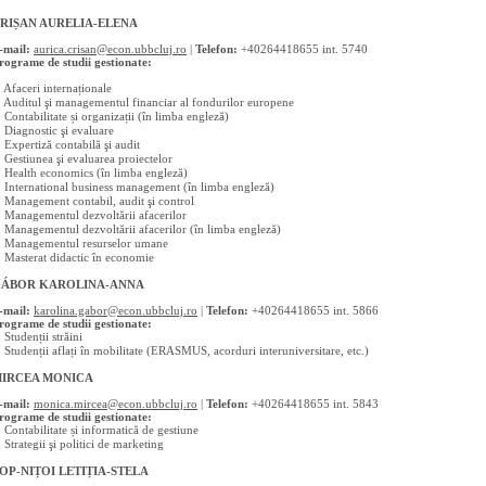
RIȘAN AURELIA-ELENA
-mail:
aurica.crisan@econ.ubbcluj.ro
|
Telefon:
+40264418655 int. 5740
rograme de studii gestionate:
 Afaceri internaționale
 Auditul şi managementul financiar al fondurilor europene
 Contabilitate și organizații (în limba engleză)
 Diagnostic şi evaluare
 Expertiză contabilă şi audit
 Gestiunea şi evaluarea proiectelor
 Health economics (în limba engleză)
 International business management (în limba engleză)
 Management contabil, audit şi control
 Managementul dezvoltării afacerilor
 Managementul dezvoltării afacerilor (în limba engleză)
 Managementul resurselor umane
 Masterat didactic în economie
ÁBOR KAROLINA-ANNA
-mail:
karolina.gabor@econ.ubbcluj.ro
|
Telefon:
+40264418655 int. 5866
rograme de studii gestionate:
 Studenții străini
 Studenții aflați în mobilitate (ERASMUS, acorduri interuniversitare, etc.)
IRCEA MONICA
-mail:
monica.mircea@econ.ubbcluj.ro
|
Telefon:
+40264418655 int. 5843
rograme de studii gestionate:
 Contabilitate și informatică de gestiune
 Strategii şi politici de marketing
OP-NIȚOI LETIȚIA-STELA