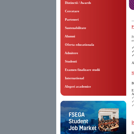
Distinctii / Awards
Cercetare
Parteneri
P
Sustenabilitate
Alumni
P
e
Oferta educationala
✓
✓
Admitere
✓
Studenti
A
Examen finalizare studii
S
International
B
Alegeri academice
E
A
✓
✓
✓
Î
B