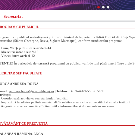
Secretariat
ROGRAM CU PUBLICUL
rogramul cu publicul se desfășoară prin
Info Point
-ul de la parterul clădirii FSEGA din Cluj-Napoc
xtensiilor (Sfântu Gheorghe, Reșița, Sighetu Marmației), conform următorului program:
 Luni, Marți și Joi: între orele 9-14
 Miercuri: între orele 9-19
 Vineri: între orele 9-12
TENȚIE!
În perioadele de
vacanță
programul cu publicul va fi de luni până vineri, între orele 9
ECRETAR ȘEF FACULTATE
ORCA ANDREEA-DOINA
-mail:
andreea.borca@econ.ubbcluj.ro
|
Telefon:
+40264418655 int. 5830
tribuții:
 Coordonează activitatea secretariatului facultății
 Reprezintă facultatea pe linie secretarială în relație cu serviciile universității și cu alte instituții
 Asigură furnizarea corectă și în timp util a informațiilor și documentelor necesare
NVĂȚĂMÂNT CU FRECVENȚĂ
ĂLĂNEAN RAMONA-ANCA