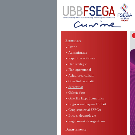
Prezentare
Istoric
Administratie
Raport de activitate
Plan strategic
Plan operational
Asigurarea calitatii
Consiliul facultatii
Secretariat
Galerie foto
Galeriile ExpoEconomica
Logo si wallpapere FSEGA
Grup senatorial FSEGA
Etica si deontologie
Regulament de organizare
Departamente