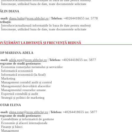
 Întocmește, utilizând baza de date, toate documentele solicitate
ĂLIN DIANA
-mail:
diana.balin@econ.ubbcluj.ro
|
Telefon:
+40264418655 int. 5778
tribuții:
 Introduce/actualizează informațiile în baza de date pentru studenți
 Întocmește, utilizând baza de date, toate documentele solicitate
NVĂȚĂMÂNT LA DISTANȚĂ ȘI FRECVENȚĂ REDUSĂ
OP MARIANA-ADELA
-mail:
adela.pop@econ.ubbcluj.ro
|
Telefon:
+40264418655 int. 5877
rograme de studii gestionate:
 Economia comerțului turismului și serviciilor
 Informatică economică
 Informatică economică (la Arad)
 Marketing
 Management contabil audit și control
 Managementul dezvoltării afacerilor
 Managementul resurselor umane
 Expertiză contabilă și audit
 Strategii și politici de marketing
OTAR ELENA
-mail:
elena.rotar@econ.ubbcluj.ro
|
Telefon:
+40264418655 int. 5877
rograme de studii gestionate:
 Contabilitate și informatică de gestiune
 Economie și afaceri internaționale
 Finanțe și bănci
 Management