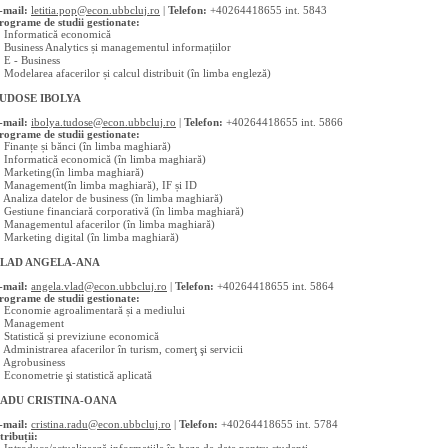
-mail:
letitia.pop@econ.ubbcluj.ro
|
Telefon:
+40264418655 int. 5843
rograme de studii gestionate:
 Informatică economică
 Business Analytics și managementul informațiilor
 E - Business
 Modelarea afacerilor și calcul distribuit (în limba engleză)
UDOSE IBOLYA
-mail:
ibolya.tudose@econ.ubbcluj.ro
|
Telefon:
+40264418655 int. 5866
rograme de studii gestionate:
 Finanțe și bănci (în limba maghiară)
 Informatică economică (în limba maghiară)
 Marketing(în limba maghiară)
 Management(în limba maghiară), IF și ID
 Analiza datelor de business (în limba maghiară)
 Gestiune financiară corporativă (în limba maghiară)
 Managementul afacerilor (în limba maghiară)
 Marketing digital (în limba maghiară)
LAD ANGELA-ANA
-mail:
angela.vlad@econ.ubbcluj.ro
|
Telefon:
+40264418655 int. 5864
rograme de studii gestionate:
 Economie agroalimentară și a mediului
 Management
 Statistică și previziune economică
 Administrarea afacerilor în turism, comerţ şi servicii
 Agrobusiness
 Econometrie şi statistică aplicată
ADU CRISTINA-OANA
-mail:
cristina.radu@econ.ubbcluj.ro
|
Telefon:
+40264418655 int. 5784
tribuții:
 Introduce/actualizează informațiile în baza de date pentru studenți