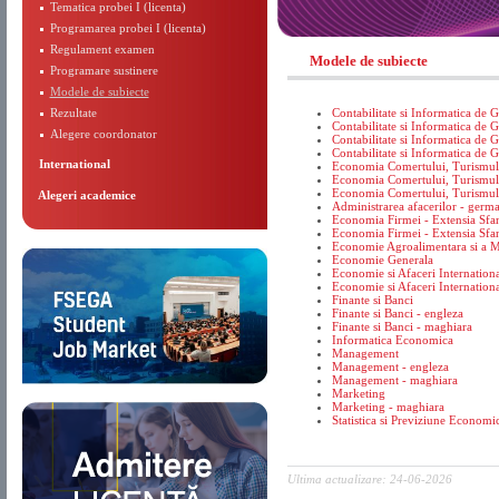
Tematica probei I (licenta)
Programarea probei I (licenta)
Regulament examen
Modele de subiecte
Programare sustinere
Modele de subiecte
Rezultate
Contabilitate si Informatica de 
Contabilitate si Informatica de 
Alegere coordonator
Contabilitate si Informatica de G
Contabilitate si Informatica de G
International
Economia Comertului, Turismului
Economia Comertului, Turismului
Economia Comertului, Turismului
Alegeri academice
Administrarea afacerilor - germ
Economia Firmei - Extensia Sfa
Economia Firmei - Extensia Sf
Economie Agroalimentara si a M
Economie Generala
Economie si Afaceri Internation
Economie si Afaceri Internation
Finante si Banci
Finante si Banci - engleza
Finante si Banci - maghiara
Informatica Economica
Management
Management - engleza
Management - maghiara
Marketing
Marketing - maghiara
Statistica si Previziune Economi
Ultima actualizare: 24-06-2026