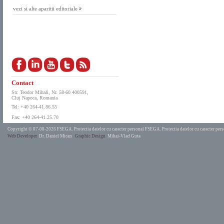
vezi si alte aparitii editoriale
Contact
Str. Teodor Mihali, Nr. 58-60 400591,
Cluj Napoca, Romania
Tel: +40 264-41.86.55
Fax: +40 264-41.25.70
Copyright © 07-08-2026 FSEGA.
Protectia datelor cu caracter personal FSEGA.
Protectia datelor cu caracter pe
Web Developer
Dr. Daniel Mican
Graphic Design
Mihai-Vlad Guta