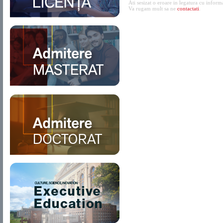
Ati sesizat o eroare in legatura cu inform
Va rugam mult sa ne
contactati
.