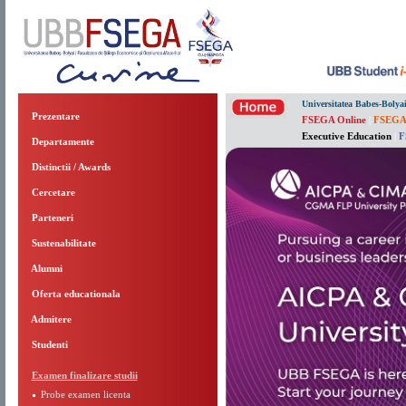
Universitatea Babes-Bolya
Prezentare
FSEGA Online
|
FSEGA
Executive Education
|
F
Departamente
Distinctii / Awards
Cercetare
Parteneri
Sustenabilitate
Alumni
Oferta educationala
Admitere
Studenti
Examen finalizare studii
Probe examen licenta